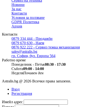
Сервиз на техника
Новини
За нас
Контакти
Условия за ползване
GDPR Политика
Архив
Контакти
0879 334 444 - Продажби
0879 670 630 - Наем
0876 922 222 - Сервиз тежка механизация
sales@astralis.bg
гр. София, бул. Европа 564
Работно време
Понеделник - Петък
08:30 - 17:30
Събота
09:00 - 14:00
Неделя
Почивен ден
Astralis.bg @ 2026 Всички права запазени.
Вход
Регистрация
Имейл адрес
Парола