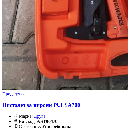
Продадено
Пистолет за пирони PULSA700
Марка:
Друга
Кат. код:
AST00470
Състояние:
Употребявана