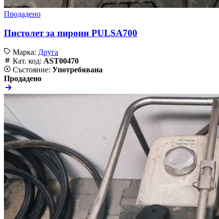
Продадено
Пистолет за пирони PULSA700
Марка:
Друга
Кат. код:
AST00470
Състояние:
Употребявана
Продадено