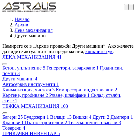
Начало
Архив
Лека механизация
Други машини
Намирате се в „Архив продажби Други машини“. Ако желаете
да видите актуалните ни предложения,
кликнете тук
.
ЛЕКА МЕХАНИЗАЦИЯ
41
Бетон, уплътнение
5
Генератори, заваряване
1
Градински,
помпи
3
Други машини
4
Автосервиз инструменти
1
Климатизация, чистота
3
Компресори, индустриални
2
Къртене, пробиване
2
Рязане, шлайфане
1
Склад, стълби,
скеле
1
ТЕЖКА МЕХАНИЗАЦИЯ
103
Багери
25
Булдозери
1
Валяци
13
Вишки
4
Други
2
Дъмпери
1
Кранове
1
Пътно строителни
2
Телескопични товарачи
3
Товарачи
4
ПРИКАЧЕН ИНВЕНТАР
5