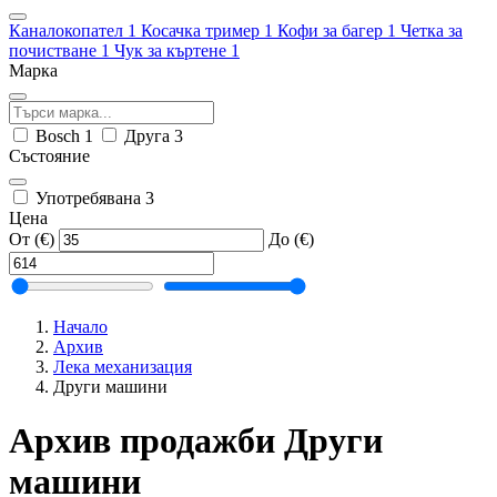
Каналокопател
1
Косачка тример
1
Кофи за багер
1
Четка за
почистване
1
Чук за къртене
1
Марка
Bosch
1
Друга
3
Състояние
Употребявана
3
Цена
От (€)
До (€)
Начало
Архив
Лека механизация
Други машини
Архив продажби Други
машини