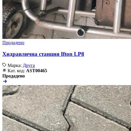
Продадено
Хидравлична станция Ifton LP8
Марка:
Друга
Кат. код:
AST00465
Продадено