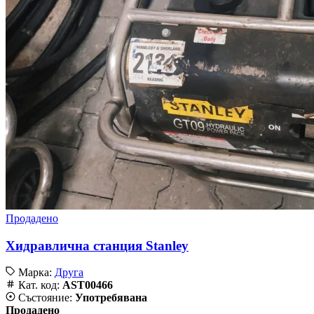
Продадено
Хидравлична станция Stanley
Марка:
Друга
Кат. код:
AST00466
Състояние:
Употребявана
Продадено