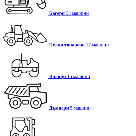
Мини багерът ZOOMLION ZE26GU е модерна и компактна
машина, подходяща за строителни и изкопни дейности в
Багери
58 машини
ограничени пространства.
Виж повече
Челни товарачи
17 машини
Валяци
16 машини
Дъмпери
5 машини