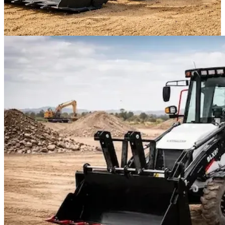
-20% Специална оферта
Ножична вишка Bautrax SL8X
Bautrax SL8X е модерна ножична вишка, създадена за
безопасна и ефективна работа на височина в строителството,
поддръжката и индустриалните дейности.
Спести 20% сега