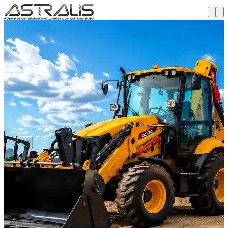
В НАЛИЧНОСТ
Багер-товарач Lonking 83C
Lonking 83C е мощен и универсален комбиниран багер-
товарач, подходящ за строителство, инфраструктурни обекти,
комунални дейности и ежедневна работа на терен.
Виж повече