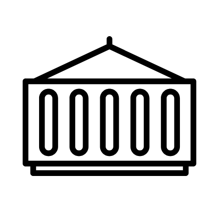
500+
Машини
100%
Поддръжка
Топ оферти всеки месец
Над 3000 партньора
18+ години опит
Наем и сервиз
Внос и продажба
100% поддръжка
Гаранция