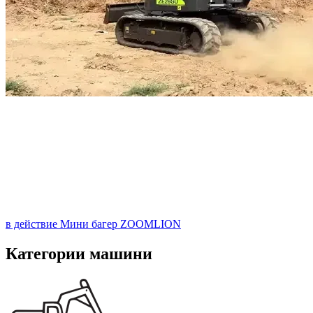
в действие
Мини багер ZOOMLION
Категории машини
В НАЛИЧНОСТ
Мини багер Zoomlion