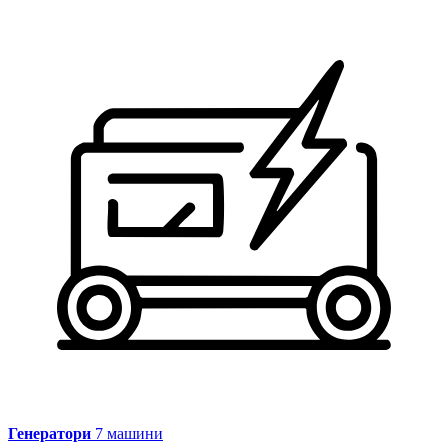
НОВО
Комбиниран багер Bautrax
Генератори
7 машини