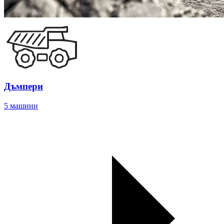
Дъмпери
5 машини