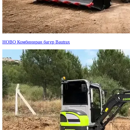
НОВО
Комбиниран багер Bautrax
24 месеца гаранция
Офис контейнер 21 кв.м.
Сглобяем офис фургон със стабилно шаси, термоизолация,
инсталационна подготовка, двойна PCV Дограма
Виж повече