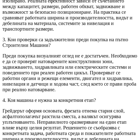
изолирано. Реалната ефективност зависи от съчетанието
между капацитет, размери, работен обхват, задвижване и
възможност за безопасно позициониране. На практика се
сравняват работната ширина и производителността, видът и
дебелината на материала, системите за нивелация и
транспортните размери.
3. Кои проверки са задължителни преди покупка на пътно
Строителни Машини?
Преди покупка визуалният оглед не е достатъчен. Необходимо
е да се проверят натоварените конструктивни зони,
задвижването, хидравликата или електрическите системи и
поведението при реален работен цикъл. Проверяват се
работни органи и режещи елементи, двигател и хидравлика,
нивелaция и датчици и ходова част, след което се прави проба
при реално натоварване.
4. Коя машина е нужна за конкретния етап?
Грейдерът оформя основата, фрезата отнема стария слой,
асфалтополагачът разстила сместа, а валякът осигурява
уплътняването. Неправилното оразмеряване на един етап
влияе върху целия резултат. Решението се съобразява с
конкретната задача, работната среда и показателите работната
ширина и производителността, видът и дебелината на