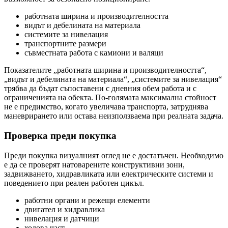
работната ширина и производителността
видът и дебелината на материала
системите за нивелация
транспортните размери
съвместната работа с камиони и валяци
Показателите „работната ширина и производителността“,
„видът и дебелината на материала“, „системите за нивелация“
трябва да бъдат съпоставени с дневния обем работа и с
ограниченията на обекта. По-голямата максимална стойност
не е предимство, когато увеличава транспорта, затруднява
маневрирането или остава неизползваема при реалната задача.
Проверка преди покупка
Преди покупка визуалният оглед не е достатъчен. Необходимо
е да се проверят натоварените конструктивни зони,
задвижването, хидравликата или електрическите системи и
поведението при реален работен цикъл.
работни органи и режещи елементи
двигател и хидравлика
нивелaция и датчици
ходова част