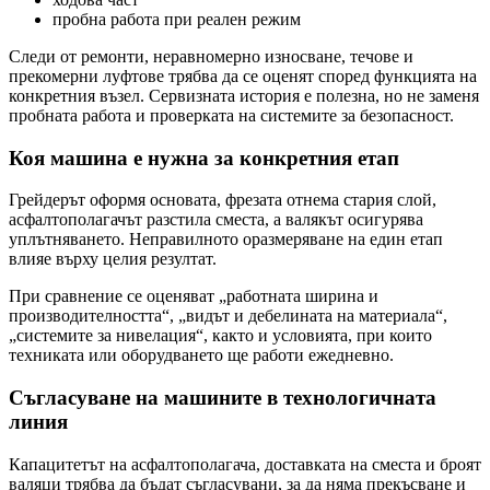
пробна работа при реален режим
Следи от ремонти, неравномерно износване, течове и
прекомерни луфтове трябва да се оценят според функцията на
конкретния възел. Сервизната история е полезна, но не заменя
пробната работа и проверката на системите за безопасност.
Коя машина е нужна за конкретния етап
Грейдерът оформя основата, фрезата отнема стария слой,
асфалтополагачът разстила сместа, а валякът осигурява
уплътняването. Неправилното оразмеряване на един етап
влияе върху целия резултат.
При сравнение се оценяват „работната ширина и
производителността“, „видът и дебелината на материала“,
„системите за нивелация“, както и условията, при които
техниката или оборудването ще работи ежедневно.
Съгласуване на машините в технологичната
линия
Капацитетът на асфалтополагача, доставката на сместа и броят
валяци трябва да бъдат съгласувани, за да няма прекъсване и