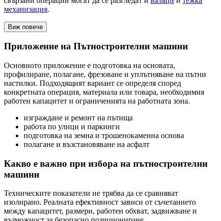
свързани операции могат да се разгледат и
валяци
и
тежка
механизация
.
Виж повече
Приложение на Пътностроителни машини
Основното приложение е подготовка на основата,
профилиране, полагане, фрезоване и уплътняване на пътни
настилки. Подходящият вариант се определя според
конкретната операция, материала или товара, необходимия
работен капацитет и ограниченията на работната зона.
изграждане и ремонт на пътища
работа по улици и паркинги
подготовка на земна и трошенокаменна основа
полагане и възстановяване на асфалт
Какво е важно при избора на пътностроителни
машини
Техническите показатели не трябва да се сравняват
изолирано. Реалната ефективност зависи от съчетанието
между капацитет, размери, работен обхват, задвижване и
възможност за безопасно позициониране.