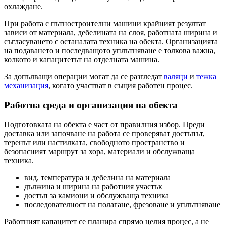
охлаждане.
При работа с пътностроителни машини крайният резултат
зависи от материала, дебелината на слоя, работната ширина и
съгласуването с останалата техника на обекта. Организацията
на подаването и последващото уплътняване е толкова важна,
колкото и капацитетът на отделната машина.
За допълващи операции могат да се разгледат
валяци
и
тежка
механизация
, когато участват в същия работен процес.
Работна среда и организация на обекта
Подготовката на обекта е част от правилния избор. Преди
доставка или започване на работа се проверяват достъпът,
теренът или настилката, свободното пространство и
безопасният маршрут за хора, материали и обслужваща
техника.
вид, температура и дебелина на материала
дължина и ширина на работния участък
достъп за камиони и обслужваща техника
последователност на полагане, фрезоване и уплътняване
Работният капацитет се планира спрямо целия процес, а не