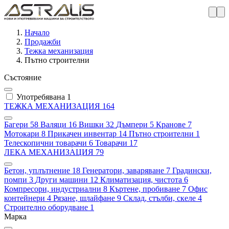
Начало
Продажби
Тежка механизация
Пътно строителни
Състояние
Употребявана
1
ТЕЖКА МЕХАНИЗАЦИЯ
164
Багери
58
Валяци
16
Вишки
32
Дъмпери
5
Кранове
7
Мотокари
8
Прикачен инвентар
14
Пътно строителни
1
Телескопични товарачи
6
Товарачи
17
ЛЕКА МЕХАНИЗАЦИЯ
79
Бетон, уплътнение
18
Генератори, заваряване
7
Градински,
помпи
3
Други машини
12
Климатизация, чистота
6
Компресори, индустриални
8
Къртене, пробиване
7
Офис
контейнери
4
Рязане, шлайфане
9
Склад, стълби, скеле
4
Строително оборудване
1
Марка