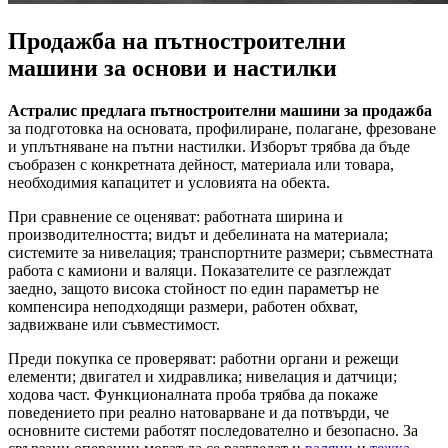
Продажба на пътностроителни
машини за основи и настилки
Астралис предлага пътностроителни машини за продажба
за подготовка на основата, профилиране, полагане, фрезоване
и уплътняване на пътни настилки. Изборът трябва да бъде
съобразен с конкретната дейност, материала или товара,
необходимия капацитет и условията на обекта.
При сравнение се оценяват: работната ширина и
производителността; видът и дебелината на материала;
системите за нивелация; транспортните размери; съвместната
работа с камиони и валяци. Показателите се разглеждат
заедно, защото висока стойност по един параметър не
компенсира неподходящи размери, работен обхват,
задвижване или съвместимост.
Преди покупка се проверяват: работни органи и режещи
елементи; двигател и хидравлика; нивелaция и датчици;
ходова част. Функционалната проба трябва да покаже
поведението при реално натоварване и да потвърди, че
основните системи работят последователно и безопасно. За