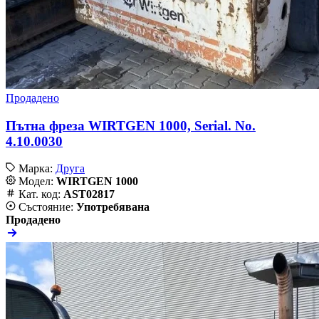
Продадено
Пътна фреза WIRTGEN 1000, Serial. No.
4.10.0030
Марка:
Друга
Модел:
WIRTGEN 1000
Кат. код:
AST02817
Състояние:
Употребявана
Продадено