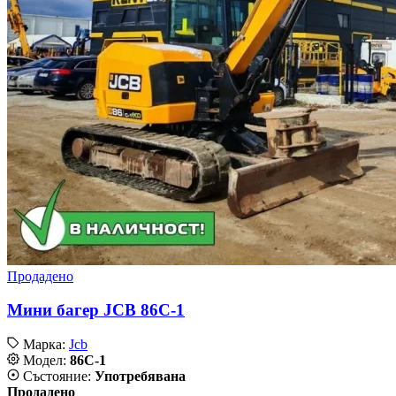
Продадено
Мини багер JCB 86C-1
Марка:
Jcb
Модел:
86C-1
Състояние:
Употребявана
Продадено