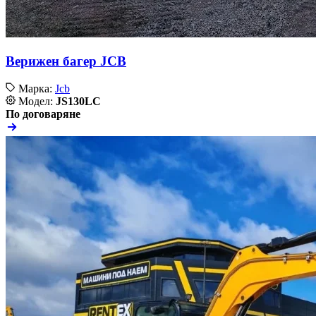
Верижен багер JCB
Марка:
Jcb
Модел:
JS130LC
По договаряне