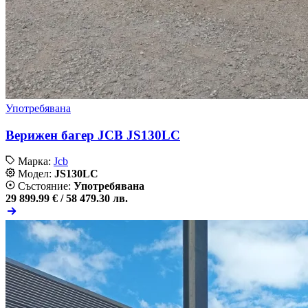
Употребявана
Верижен багер JCB JS130LC
Марка:
Jcb
Модел:
JS130LC
Състояние:
Употребявана
29 899.99 € /
58 479.30 лв.