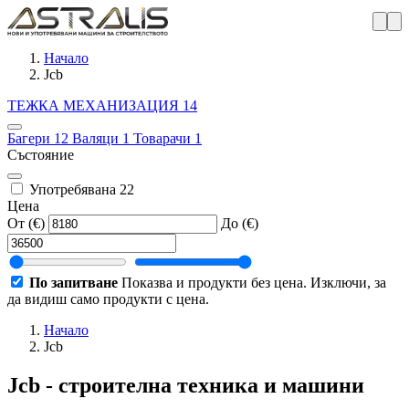
Начало
Jcb
ТЕЖКА МЕХАНИЗАЦИЯ
14
Багери
12
Валяци
1
Товарачи
1
Състояние
Употребявана
22
Цена
От (€)
До (€)
По запитване
Показва и продукти без цена. Изключи, за
да видиш само продукти с цена.
Начало
Jcb
Jcb - строителна техника и машини