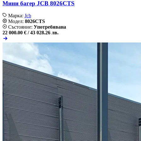
Мини багер JCB 8026CTS
Марка:
Jcb
Модел:
8026CTS
Състояние:
Употребявана
22 000.00 € /
43 028.26 лв.