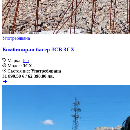
Употребявана
Комбиниран багер JCB 3CX
Марка:
Jcb
Модел:
3CX
Състояние:
Употребявана
31 899.50 € /
62 390.00 лв.