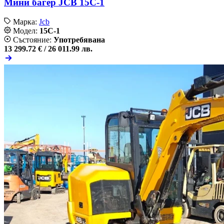
Мини багер JCB 15C-1
Марка:
Jcb
Модел:
15C-1
Състояние:
Употребявана
13 299.72 € /
26 011.99 лв.