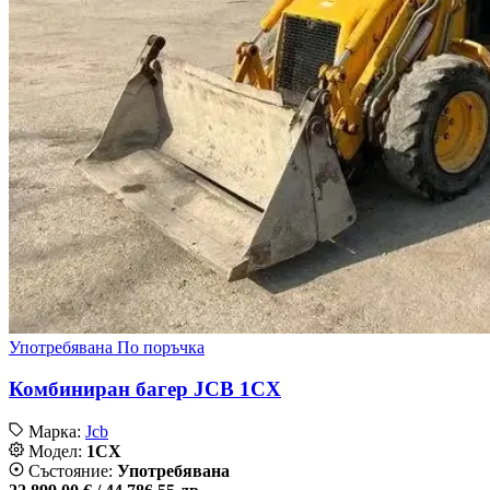
Употребявана
По поръчка
Комбиниран багер JCB 1CX
Марка:
Jcb
Модел:
1CX
Състояние:
Употребявана