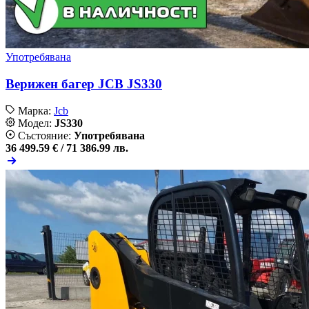
Употребявана
Верижен багер JCB JS330
Марка:
Jcb
Модел:
JS330
Състояние:
Употребявана
36 499.59 € /
71 386.99 лв.