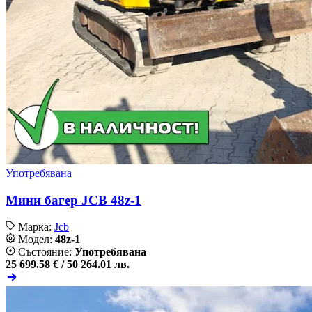
Употребявана
Мини багер JCB 48z-1
Марка:
Jcb
Модел:
48z-1
Състояние:
Употребявана
25 699.58 € /
50 264.01 лв.