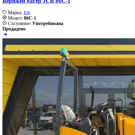
Верижен багер JCB 86C-1
Марка:
Jcb
Модел:
86C-1
Състояние:
Употребявана
Продадено