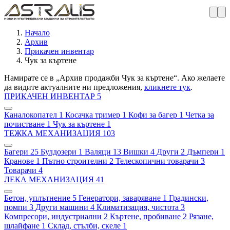
Начало
Архив
Прикачен инвентар
Чук за къртене
Намирате се в „Архив продажби Чук за къртене“. Ако желаете
да видите актуалните ни предложения,
кликнете тук
.
ПРИКАЧЕН ИНВЕНТАР
5
Каналокопател
1
Косачка тример
1
Кофи за багер
1
Четка за
почистване
1
Чук за къртене
1
ТЕЖКА МЕХАНИЗАЦИЯ
103
Багери
25
Булдозери
1
Валяци
13
Вишки
4
Други
2
Дъмпери
1
Кранове
1
Пътно строителни
2
Телескопични товарачи
3
Товарачи
4
ЛЕКА МЕХАНИЗАЦИЯ
41
Бетон, уплътнение
5
Генератори, заваряване
1
Градински,
помпи
3
Други машини
4
Климатизация, чистота
3
Компресори, индустриални
2
Къртене, пробиване
2
Рязане,
шлайфане
1
Склад, стълби, скеле
1