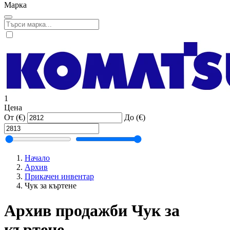
Марка
1
Цена
От (€)
До (€)
Начало
Архив
Прикачен инвентар
Чук за къртене
Архив продажби Чук за
къртене