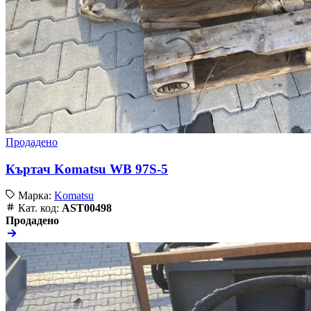
Продадено
Къртач Komatsu WB 97S-5
Марка:
Komatsu
Кат. код:
AST00498
Продадено