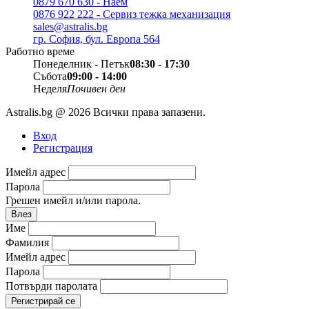
0879 670 630 - Наем
0876 922 222 - Сервиз тежка механизация
sales@astralis.bg
гр. София, бул. Европа 564
Работно време
Понеделник - Петък
08:30 - 17:30
Събота
09:00 - 14:00
Неделя
Почивен ден
Astralis.bg @ 2026 Всички права запазени.
Вход
Регистрация
Имейл адрес
Парола
Грешен имейл и/или парола.
Влез
Име
Фамилия
Имейл адрес
Парола
Потвърди паролата
Регистрирай се