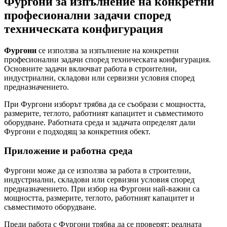
Фургони за изпълнение на конкретни
професионални задачи според
техническата конфигурация
Фургони
се използва за изпълнение на конкретни
професионални задачи според техническата конфигурация.
Основните задачи включват работа в строителни,
индустриални, складови или сервизни условия според
предназначението.
При Фургони изборът трябва да се съобрази с мощността,
размерите, теглото, работният капацитет и съвместимото
оборудване. Работната среда и задачата определят дали
Фургони е подходящ за конкретния обект.
Приложение и работна среда
Фургони може да се използва за работа в строителни,
индустриални, складови или сервизни условия според
предназначението. При избор на Фургони най-важни са
мощността, размерите, теглото, работният капацитет и
съвместимото оборудване.
Преди работа с Фургони трябва да се проверят: реалната