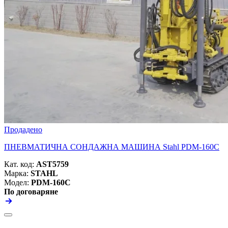
Продадено
ПНЕВМАТИЧНА СОНДАЖНА МАШИНА Stahl PDM-160C
Кат. код:
AST5759
Марка:
STAHL
Модел:
PDM-160C
По договаряне