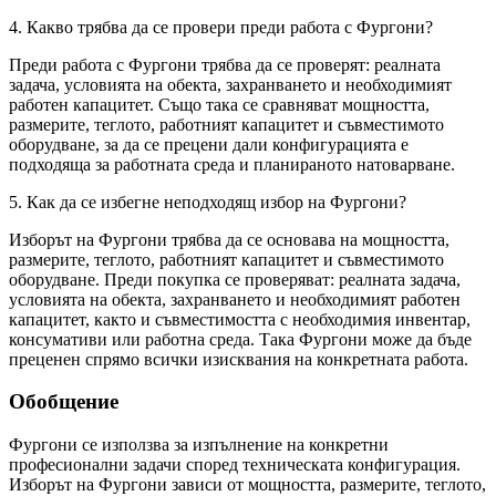
4. Какво трябва да се провери преди работа с Фургони?
Преди работа с Фургони трябва да се проверят: реалната
задача, условията на обекта, захранването и необходимият
работен капацитет. Също така се сравняват мощността,
размерите, теглото, работният капацитет и съвместимото
оборудване, за да се прецени дали конфигурацията е
подходяща за работната среда и планираното натоварване.
5. Как да се избегне неподходящ избор на Фургони?
Изборът на Фургони трябва да се основава на мощността,
размерите, теглото, работният капацитет и съвместимото
оборудване. Преди покупка се проверяват: реалната задача,
условията на обекта, захранването и необходимият работен
капацитет, както и съвместимостта с необходимия инвентар,
консумативи или работна среда. Така Фургони може да бъде
преценен спрямо всички изисквания на конкретната работа.
Обобщение
Фургони се използва за изпълнение на конкретни
професионални задачи според техническата конфигурация.
Изборът на Фургони зависи от мощността, размерите, теглото,