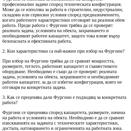
професионални задачи според техническата конфигурация.
Може да се използва за работа в строителни, индустриални,
складови или сервизни условия според предназначението,
когато работните характеристики отговарят на реалния обем
работа. Преди работа с Фургони трябва да се проверят:
реалната задача, условията на обекта, захранването и
необходимият работен капацитет, защото това влияе върху
безопасната и ефективната работа.
2. Кои характеристики са най-важни при избор на Фургони?
При избор на Фургони трябва да се сравнят мощността,
размерите, теглото, работният капацитет и съвместимото
оборудване. Необходимо е също да се проверят: реалната
задача, условията на обекта, захранването и необходимият
работен капацитет, за да се избегне конфигурация, която не
отговаря на конкретната задача.
3. Как се преценява дали Фургони е подходящ за конкретната
работа?
Фургони се преценява според капацитета, размерите, начина
на работа и условията на обекта. Необходимо е да се сравнят
изискванията на задачата с техническите характеристики,
достъпа, натоварването и ограниченията на работната зона.