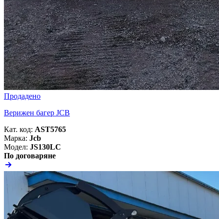
Продадено
Верижен багер JCB
Кат. код:
AST5765
Марка:
Jcb
Модел:
JS130LC
По договаряне