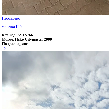
Продадено
метачка Hako
Кат. код:
AST5766
Модел:
Hako Citymaster 2000
По договаряне