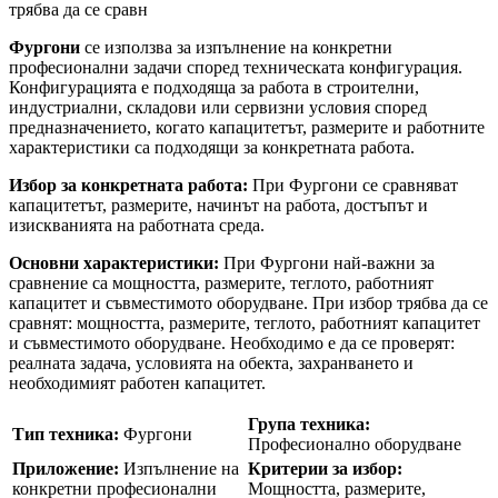
трябва да се сравн
Фургони
се използва за изпълнение на конкретни
професионални задачи според техническата конфигурация.
Конфигурацията е подходяща за работа в строителни,
индустриални, складови или сервизни условия според
предназначението, когато капацитетът, размерите и работните
характеристики са подходящи за конкретната работа.
Избор за конкретната работа:
При Фургони се сравняват
капацитетът, размерите, начинът на работа, достъпът и
изискванията на работната среда.
Основни характеристики:
При Фургони най-важни за
сравнение са мощността, размерите, теглото, работният
капацитет и съвместимото оборудване. При избор трябва да се
сравнят: мощността, размерите, теглото, работният капацитет
и съвместимото оборудване. Необходимо е да се проверят:
реалната задача, условията на обекта, захранването и
необходимият работен капацитет.
Група техника:
Тип техника:
Фургони
Професионално оборудване
Приложение:
Изпълнение на
Критерии за избор:
конкретни професионални
Мощността, размерите,