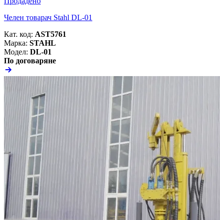
Продадено
Челен товарач Stahl DL-01
Кат. код:
AST5761
Марка:
STAHL
Модел:
DL-01
По договаряне