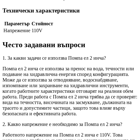
Технически характеристики
Параметър
Стойност
Напрежение
110V
Често задавани въпроси
1. За какви задачи се използва Помпа ел 2 инча?
Помпа ел 2 инча се използва за пренос на вода, течности или
подаване на хидравлична енергия според конфигурацията.
Може да се използва за отводняване, водоснабдяване,
изпомпване или захранване на хидравлични инструменти,
когато работните характеристики отговарят на реалния обем
работа. Преди работа с Помпа ел 2 инча трябва да се проверят:
вида на течността, височината на засмукване, дължината на
трасето и допустимите частици, защото това влияе върху
безопасната и ефективната работа.
2. Какво напрежение е необходимо за Помпа ел 2 инча?
Работното напрежение на Помпа ел 2 инча е 110V. Това