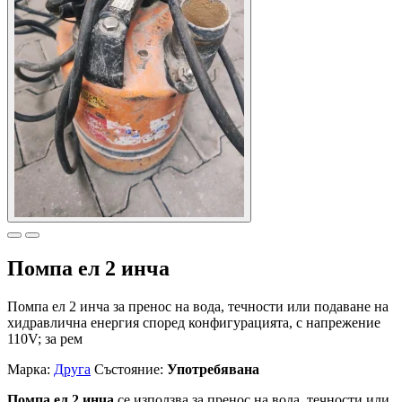
Помпа ел 2 инча
Помпа ел 2 инча за пренос на вода, течности или подаване на
хидравлична енергия според конфигурацията, с напрежение
110V; за рем
Марка:
Друга
Състояние:
Употребявана
Помпа ел 2 инча
се използва за пренос на вода, течности или