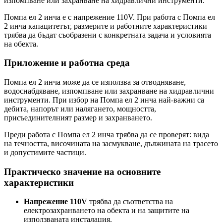
изпомпване или захранване на хидравлични инструменти.
Помпа ел 2 инча е с напрежение 110V. При работа с Помпа ел
2 инча капацитетът, размерите и работните характеристики
трябва да бъдат съобразени с конкретната задача и условията
на обекта.
Приложение и работна среда
Помпа ел 2 инча може да се използва за отводняване,
водоснабдяване, изпомпване или захранване на хидравлични
инструменти. При избор на Помпа ел 2 инча най-важни са
дебита, напорът или налягането, мощността,
присъединителният размер и захранването.
Преди работа с Помпа ел 2 инча трябва да се проверят: вида
на течността, височината на засмукване, дължината на трасето
и допустимите частици.
Практическо значение на основните
характеристики
Напрежение 110V
трябва да съответства на
електрозахранването на обекта и на защитите на
използваната инсталация.