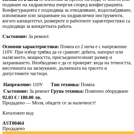
подаване на хидравлична енергия според конфигурацията.
Конфигурацията е подходяща за отводняване, водоснабдяване,
изпомпване или захранване на хидравлични инструменти,
когато капацитетът, размерите и работните характеристики са
подходящи за конкретната работа.
Състояние:
За ремонт.
Основни характеристики:
Помпа ел 2 инча е с напрежение
110V. При избор трябва да се сравнят: дебита, напорът или
налягането, мощността, присъединителният размер и
захранването. Необходимо е да се проверят: вида на течността,
височината на засмукване, дължината на трасето и
допустимите частици.
Напрежение:
110V
Тип техника:
Помпа
Състояние:
За ремонт
Група техника:
Помпено оборудване
92.03 € / 180.00 лв.
Продадено — Моля, обадете се за наличност!
Каталожен код:
AST00464
Продадено