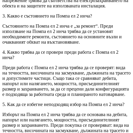
напрежение трябва да съответства на електрозахранването на
обекта и на защитите на използваната инсталация.
3. Какво е състоянието на Помпа ел 2 инча?
Състоянието на Помпа ел 2 инча е „за ремонт“. Преди
използване на Помпа ел 2 инча трябва да се установят
необходимите ремонти, състоянието на основните възли и
очакваният обхват на възстановяване.
4. Какво трябва да се провери преди работа с Помпа ел 2
инча?
Преди работа с Помпа ел 2 инча трябва да се проверят: вида
на течността, височината на засмукване, дължината на трасето
и допустимите частици. Също така се сравняват дебита,
напорът или налягането, мощността, присъединителният
размер и захранването, за да се прецени дали конфигурацията
е подходяща за работната среда и планираното натоварване.
5. Как да се избегне неподходящ избор на Помпа ел 2 инча?
Изборът на Помпа ел 2 инча трябва да се основава на дебита,
напорът или налягането, мощността, присъединителният
размер и захранването. Преди покупка се проверяват: вида на
течността, височината на засмукване, дължината на трасето и