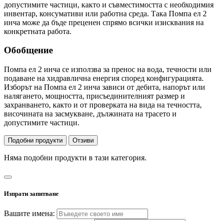
допустимите частици, както и съвместимостта с необходимия
инвентар, консумативи или работна среда. Така Помпа ел 2
инча може да бъде преценен спрямо всички изисквания на
конкретната работа.
Обобщение
Помпа ел 2 инча се използва за пренос на вода, течности или
подаване на хидравлична енергия според конфигурацията.
Изборът на Помпа ел 2 инча зависи от дебита, напорът или
налягането, мощността, присъединителният размер и
захранването, както и от проверката на вида на течността,
височината на засмукване, дължината на трасето и
допустимите частици.
Подобни продукти
Отзиви
Няма подобни продукти в тази категория.
Изпрати запитване
Вашите имена: