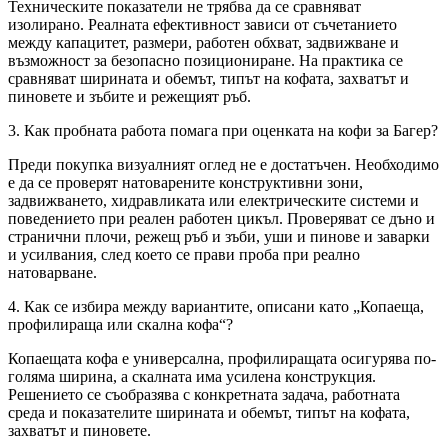
Техническите показатели не трябва да се сравняват
изолирано. Реалната ефективност зависи от съчетанието
между капацитет, размери, работен обхват, задвижване и
възможност за безопасно позициониране. На практика се
сравняват ширината и обемът, типът на кофата, захватът и
пиновете и зъбите и режещият ръб.
3. Как пробната работа помага при оценката на кофи за Багер?
Преди покупка визуалният оглед не е достатъчен. Необходимо
е да се проверят натоварените конструктивни зони,
задвижването, хидравликата или електрическите системи и
поведението при реален работен цикъл. Проверяват се дъно и
странични плочи, режещ ръб и зъби, уши и пинове и заварки
и усилвания, след което се прави проба при реално
натоварване.
4. Как се избира между вариантите, описани като „Копаеща,
профилираща или скална кофа“?
Копаещата кофа е универсална, профилиращата осигурява по-
голяма ширина, а скалната има усилена конструкция.
Решението се съобразява с конкретната задача, работната
среда и показателите ширината и обемът, типът на кофата,
захватът и пиновете.