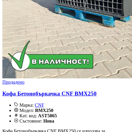
Продадено
Кофа Бетонобъркачка CNF BMX250
Марка:
CNF
Модел:
BMX250
Кат. код:
AST5865
Състояние:
Нова
Кофа Бетонобъркачка CNF BMX250 се използва за