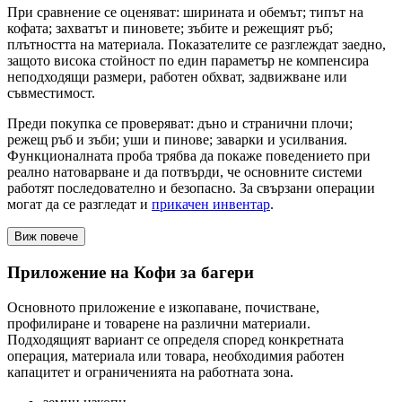
При сравнение се оценяват: ширината и обемът; типът на
кофата; захватът и пиновете; зъбите и режещият ръб;
плътността на материала. Показателите се разглеждат заедно,
защото висока стойност по един параметър не компенсира
неподходящи размери, работен обхват, задвижване или
съвместимост.
Преди покупка се проверяват: дъно и странични плочи;
режещ ръб и зъби; уши и пинове; заварки и усилвания.
Функционалната проба трябва да покаже поведението при
реално натоварване и да потвърди, че основните системи
работят последователно и безопасно. За свързани операции
могат да се разгледат и
прикачен инвентар
.
Виж повече
Приложение на Кофи за багери
Основното приложение е изкопаване, почистване,
профилиране и товарене на различни материали.
Подходящият вариант се определя според конкретната
операция, материала или товара, необходимия работен
капацитет и ограниченията на работната зона.