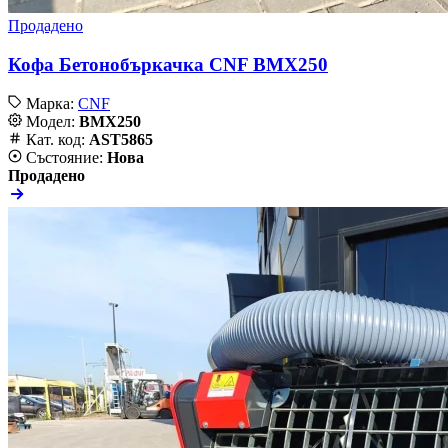
Продадено
Кофа Бетонобъркачка CNF BMX250
Марка:
CNF
Модел:
BMX250
Кат. код:
AST5865
Състояние:
Нова
Продадено