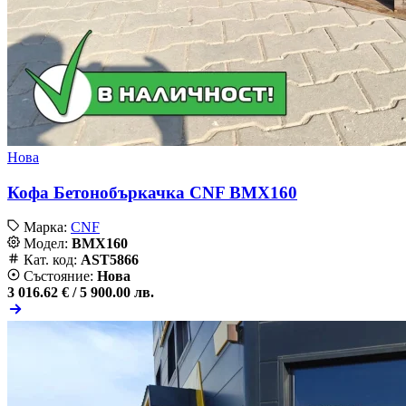
Нова
Кофа Бетонобъркачка CNF BMX160
Марка:
CNF
Модел:
BMX160
Кат. код:
AST5866
Състояние:
Нова
3 016.62 € /
5 900.00 лв.