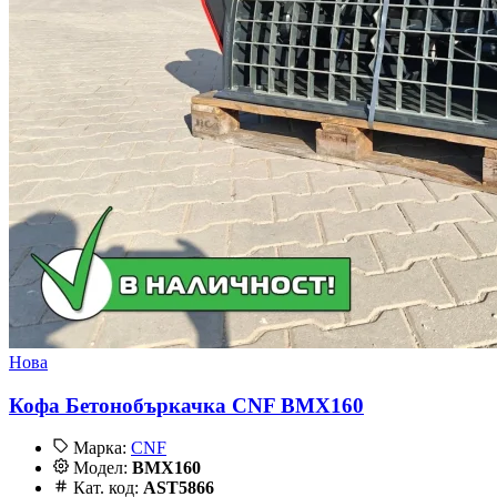
Нова
Кофа Бетонобъркачка CNF BMX160
Марка:
CNF
Модел:
BMX160
Кат. код:
AST5866