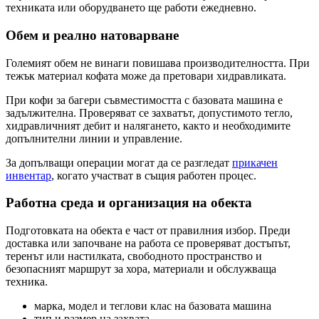
техниката или оборудването ще работи ежедневно.
Обем и реално натоварване
Големият обем не винаги повишава производителността. При
тежък материал кофата може да претовари хидравликата.
При кофи за багери съвместимостта с базовата машина е
задължителна. Проверяват се захватът, допустимото тегло,
хидравличният дебит и налягането, както и необходимите
допълнителни линии и управление.
За допълващи операции могат да се разгледат
прикачен
инвентар
, когато участват в същия работен процес.
Работна среда и организация на обекта
Подготовката на обекта е част от правилния избор. Преди
доставка или започване на работа се проверяват достъпът,
теренът или настилката, свободното пространство и
безопасният маршрут за хора, материали и обслужваща
техника.
марка, модел и теглови клас на базовата машина
тип и размер на захвата