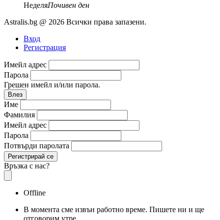
Неделя
Почивен ден
Astralis.bg @ 2026 Всички права запазени.
Вход
Регистрация
Имейл адрес
Парола
Грешен имейл и/или парола.
Влез
Име
Фамилия
Имейл адрес
Парола
Потвърди паролата
Регистрирай се
Връзка с нас?
Offline
В момента сме извън работно време. Пишете ни и ще
отговорим утре.