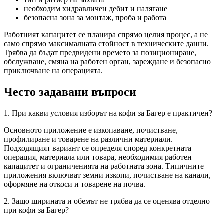
необходим хидравличен дебит и налягане
безопасна зона за монтаж, проба и работа
Работният капацитет се планира спрямо целия процес, а не
само спрямо максималната стойност в техническите данни.
Трябва да бъдат предвидени времето за позициониране,
обслужване, смяна на работен орган, зареждане и безопасно
приключване на операцията.
Често задавани въпроси
1. При какви условия изборът на кофи за Багер е практичен?
Основното приложение е изкопаване, почистване,
профилиране и товарене на различни материали.
Подходящият вариант се определя според конкретната
операция, материала или товара, необходимия работен
капацитет и ограниченията на работната зона. Типичните
приложения включват земни изкопи, почистване на канали,
оформяне на откоси и товарене на почва.
2. Защо ширината и обемът не трябва да се оценява отделно
при кофи за Багер?