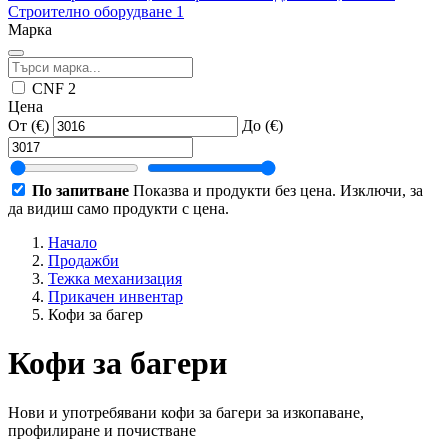
Строително оборудване
1
Марка
CNF
2
Цена
От (€)
До (€)
По запитване
Показва и продукти без цена. Изключи, за
да видиш само продукти с цена.
Начало
Продажби
Тежка механизация
Прикачен инвентар
Кофи за багер
Кофи за багери
Нови и употребявани кофи за багери за изкопаване,
профилиране и почистване