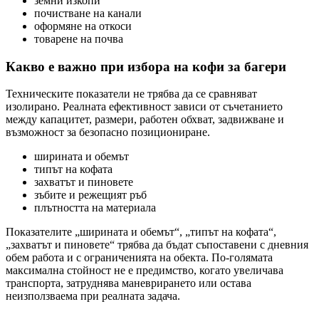
земни изкопи
почистване на канали
оформяне на откоси
товарене на почва
Какво е важно при избора на кофи за багери
Техническите показатели не трябва да се сравняват
изолирано. Реалната ефективност зависи от съчетанието
между капацитет, размери, работен обхват, задвижване и
възможност за безопасно позициониране.
ширината и обемът
типът на кофата
захватът и пиновете
зъбите и режещият ръб
плътността на материала
Показателите „ширината и обемът“, „типът на кофата“,
„захватът и пиновете“ трябва да бъдат съпоставени с дневния
обем работа и с ограниченията на обекта. По-голямата
максимална стойност не е предимство, когато увеличава
транспорта, затруднява маневрирането или остава
неизползваема при реалната задача.