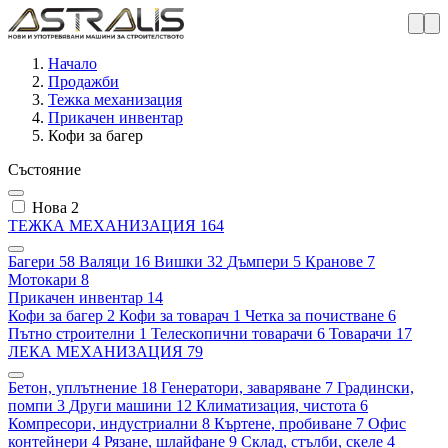
Начало
Продажби
Тежка механизация
Прикачен инвентар
Кофи за багер
Състояние
Нова
2
ТЕЖКА МЕХАНИЗАЦИЯ
164
Багери
58
Валяци
16
Вишки
32
Дъмпери
5
Кранове
7
Мотокари
8
Прикачен инвентар
14
Кофи за багер
2
Кофи за товарач
1
Четка за почистване
6
Пътно строителни
1
Телескопични товарачи
6
Товарачи
17
ЛЕКА МЕХАНИЗАЦИЯ
79
Бетон, уплътнение
18
Генератори, заваряване
7
Градински,
помпи
3
Други машини
12
Климатизация, чистота
6
Компресори, индустриални
8
Къртене, пробиване
7
Офис
контейнери
4
Рязане, шлайфане
9
Склад, стълби, скеле
4