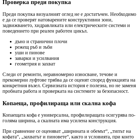
Проверка преди покупка
Преди покупка визуалният оглед не е достатъчен. Необходимо
е да се проверят натоварените конструктивни зони,
задвижването, хидравликата или електрическите системи и
поведението при реален работен цикъл.
дъно и странични плочи
режещ ръб и зъби
уши и пинове
заварки и усилвания
геометрия и захват
Следи от ремонти, неравномерно износване, течове и
прекомерни луфтове трябва да се оценят според функцията на
конкретния възел. Сервизната история е полезна, но не заменя
пробната работа и проверката на системите за безопасност.
Копаеща, профилираща или скална кофа
Копаещата кофа е универсална, профилиращата осигурява по-
голяма ширина, а скалната има усилена конструкция.
При сравнение се оценяват „ширината и обемът“, „типът на
кофата“, „захватът и пиновете“, както и условията, при които