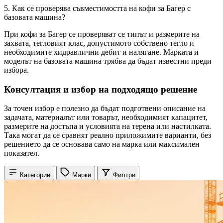
5. Как се проверява съвместимостта на кофи за Багер с
базовата машина?
При кофи за Багер се проверяват се типът и размерите на
захвата, тегловият клас, допустимото собствено тегло и
необходимите хидравлични дебит и налягане. Марката и
моделът на базовата машина трябва да бъдат известни преди
избора.
Консултация и избор на подходящо решение
За точен избор е полезно да бъдат подготвени описание на
задачата, материалът или товарът, необходимият капацитет,
размерите на достъпа и условията на терена или настилката.
Така могат да се сравнят реално приложимите варианти, без
решението да се основава само на марка или максимален
показател.
Категории
Марки
Филтри