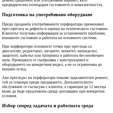
демонстрационен или употребяван вариант, като
предварително потвърдим състоянието и комплектността.
Подготовка на употребявано оборудване
Преди продажба употребяваните перфоратори преминават
през преглед за дефекти и оценка на техническото състояние.
Клиентът получава информация за установените проблеми,
външното състояние и работата на основните системи.
При перфоратори основните точки при прегледа са:
двигателят, редукторът, лагерите, захватът, шпинделът,
защитите, кабелът или батерията и работата без необичаен
шум. Проверката се съобразява с конструкцията и
оборудването на конкретния модел, а не се ограничава до
външен оглед.
Ако прегледът на перфоратори покаже задължителен ремонт,
той се планира преди предаването. Допълнителното
обслужване се съгласува с клиента, а гаранция до 12 месеца
може да бъде предложена срещу доплащане при конкретни
условия.
Избор според задачата и работната среда