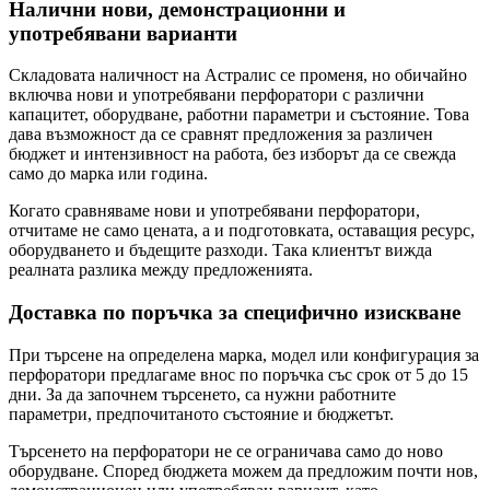
Налични нови, демонстрационни и
употребявани варианти
Складовата наличност на Астралис се променя, но обичайно
включва нови и употребявани перфоратори с различни
капацитет, оборудване, работни параметри и състояние. Това
дава възможност да се сравнят предложения за различен
бюджет и интензивност на работа, без изборът да се свежда
само до марка или година.
Когато сравняваме нови и употребявани перфоратори,
отчитаме не само цената, а и подготовката, оставащия ресурс,
оборудването и бъдещите разходи. Така клиентът вижда
реалната разлика между предложенията.
Доставка по поръчка за специфично изискване
При търсене на определена марка, модел или конфигурация за
перфоратори предлагаме внос по поръчка със срок от 5 до 15
дни. За да започнем търсенето, са нужни работните
параметри, предпочитаното състояние и бюджетът.
Търсенето на перфоратори не се ограничава само до ново
оборудване. Според бюджета можем да предложим почти нов,