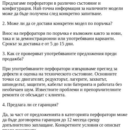
Предлагаме перфоратори в различно състояние и
конфигурация. Най-точна информация за наличните модели
може да бъде получена след конкретно запитване.
2. Може ли да се достави конкретен модел по поръчка?
Внос на перфоратори по поръчка е възможен както за нови,
така и за демонстрационни или употребявани варианти.
Срокът за доставка е от 5 до 15 дни.
3. Как се проверяват употребяваните предложения преди
продажба?
При употребяваните перфоратори извършваме преглед за
дефекти и оценка на техническото състояние. Основните
точки са: двигателят, редукторът, лагерите, захватът,
шпинделът, защитите, кабелът или батерията и работата без
необичаен шум. Известните проблеми и препоръчителните
ремонти се обсъждат с клиента.
4. Предлага ли се гаранция?
Да, за част от предложенията в категорията перфоратори може
да бъде договорена гаранция до 12 месеца срещу
допълнително заплащане. Конкретните условия се описват