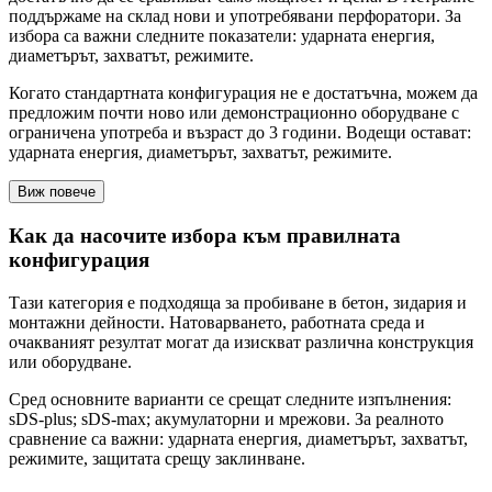
поддържаме на склад нови и употребявани перфоратори. За
избора са важни следните показатели: ударната енергия,
диаметърът, захватът, режимите.
Когато стандартната конфигурация не е достатъчна, можем да
предложим почти ново или демонстрационно оборудване с
ограничена употреба и възраст до 3 години. Водещи остават:
ударната енергия, диаметърът, захватът, режимите.
Виж повече
Как да насочите избора към правилната
конфигурация
Тази категория е подходяща за пробиване в бетон, зидария и
монтажни дейности. Натоварването, работната среда и
очакваният резултат могат да изискват различна конструкция
или оборудване.
Сред основните варианти се срещат следните изпълнения:
sDS-plus; sDS-max; акумулаторни и мрежови. За реалното
сравнение са важни: ударната енергия, диаметърът, захватът,
режимите, защитата срещу заклинване.