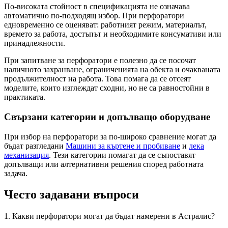
По-високата стойност в спецификацията не означава
автоматично по-подходящ избор. При перфоратори
едновременно се оценяват: работният режим, материалът,
времето за работа, достъпът и необходимите консумативи или
принадлежности.
При запитване за перфоратори е полезно да се посочат
наличното захранване, ограниченията на обекта и очакваната
продължителност на работа. Това помага да се отсеят
моделите, които изглеждат сходни, но не са равностойни в
практиката.
Свързани категории и допълващо оборудване
При избор на перфоратори за по-широко сравнение могат да
бъдат разгледани
Машини за къртене и пробиване
и
лека
механизация
. Тези категории помагат да се съпоставят
допълващи или алтернативни решения според работната
задача.
Често задавани въпроси
1. Какви перфоратори могат да бъдат намерени в Астралис?