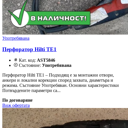
Употребявана
Перфоратор Hilti TE1
Кат. код:
AST5846
Състояние:
Употребявана
Перфоратор Hilti TE1 – Подходящ е за монтажни отвори,
анкери и локални корекции според захвата, диаметъра и
режима. Състояние Употребяван. Основни характеристики
Потвърдените параметри са...
По договаряне
Виж офертата