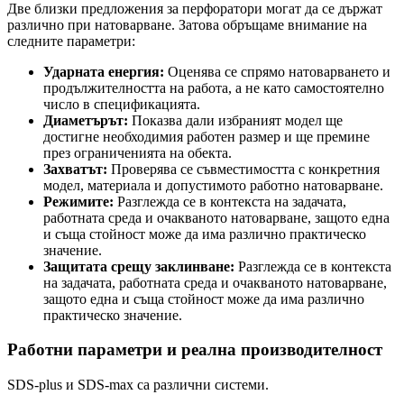
Две близки предложения за перфоратори могат да се държат
различно при натоварване. Затова обръщаме внимание на
следните параметри:
Ударната енергия:
Оценява се спрямо натоварването и
продължителността на работа, а не като самостоятелно
число в спецификацията.
Диаметърът:
Показва дали избраният модел ще
достигне необходимия работен размер и ще премине
през ограниченията на обекта.
Захватът:
Проверява се съвместимостта с конкретния
модел, материала и допустимото работно натоварване.
Режимите:
Разглежда се в контекста на задачата,
работната среда и очакваното натоварване, защото една
и съща стойност може да има различно практическо
значение.
Защитата срещу заклинване:
Разглежда се в контекста
на задачата, работната среда и очакваното натоварване,
защото една и съща стойност може да има различно
практическо значение.
Работни параметри и реална производителност
SDS-plus и SDS-max са различни системи.