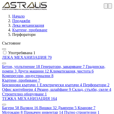
Начало
Продажби
Лека механизация
Къртене, пробиване
Перфоратори
Състояние
Употребявана
1
ЛЕКА МЕХАНИЗАЦИЯ
79
Бетон, уплътнение
18
Генератори, заваряване
7
Градински,
помпи
3
Други машини
12
Климатизация, чистота
6
Компресори, индустриални
8
Къртене, пробиване
7
Бензинови къртачи
1
Електрически къртачи
4
Перфоратори
2
Офис контейнери
4
Рязане, шлайфане
9
Склад, стълби, скеле
4
Строително оборудване
1
ТЕЖКА МЕХАНИЗАЦИЯ
164
Багери
58
Валяци
16
Вишки
32
Дъмпери
5
Кранове
7
Мотокари
8
Прикачен инвентар
14
Пътно строителни
1