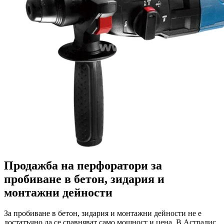
Продажба на перфоратори за
пробиване в бетон, зидария и
монтажни дейности
За пробиване в бетон, зидария и монтажни дейности не е
достатъчно да се сравняват само мощност и цена. В Астралис