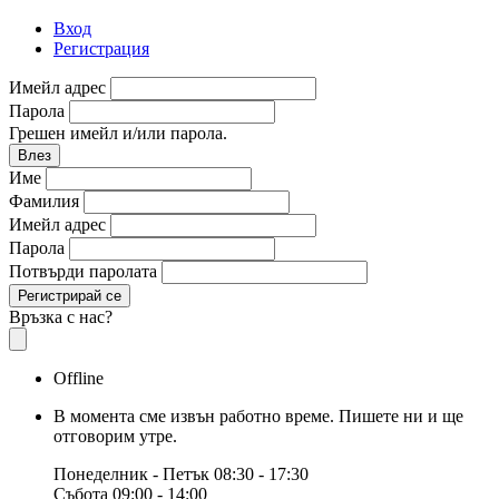
Вход
Регистрация
Имейл адрес
Парола
Грешен имейл и/или парола.
Влез
Име
Фамилия
Имейл адрес
Парола
Потвърди паролата
Регистрирай се
Връзка с нас?
Offline
В момента сме извън работно време. Пишете ни и ще
отговорим утре.
Понеделник - Петък
08:30 - 17:30
Събота
09:00 - 14:00