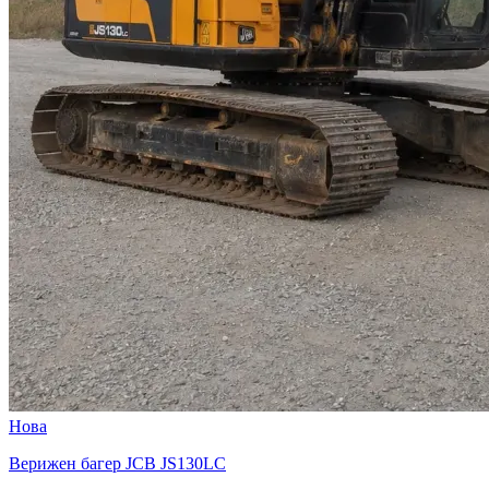
Нова
Верижен багер JCB JS130LC