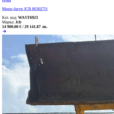
Нова
Мини багер JCB 8030ZTS
Кат. код:
WAST6923
Марка:
Jcb
14 900.00 € /
29 141.87 лв.