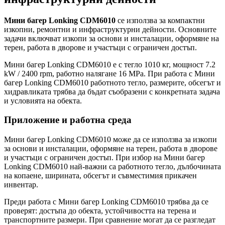
Мини багер Lonking CDM6010
се използва за компактни
изкопни, ремонтни и инфраструктурни дейности. Основните
задачи включват изкопи за основи и инсталации, оформяне на
терен, работа в дворове и участъци с ограничен достъп.
Мини багер Lonking CDM6010 е с тегло 1010 кг, мощност 7.2
kW / 2400 rpm, работно налягане 16 MPa. При работа с Мини
багер Lonking CDM6010 работното тегло, размерите, обсегът и
хидравликата трябва да бъдат съобразени с конкретната задача
и условията на обекта.
Приложение и работна среда
Мини багер Lonking CDM6010 може да се използва за изкопи
за основи и инсталации, оформяне на терен, работа в дворове
и участъци с ограничен достъп. При избор на Мини багер
Lonking CDM6010 най-важни са работното тегло, дълбочината
на копаене, ширината, обсегът и съвместимия прикачен
инвентар.
Преди работа с Мини багер Lonking CDM6010 трябва да се
проверят: достъпа до обекта, устойчивостта на терена и
транспортните размери. При сравнение могат да се разгледат