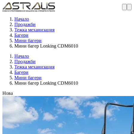
Начало
Продажби
Тежка механизация
Багери
Мини багери
Мини багер Lonking CDM6010
Начало
Продажби
Тежка механизация
Багери
Мини багери
Мини багер Lonking CDM6010
Нова