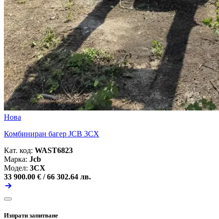
Нова
Комбиниран багер JCB 3CX
Кат. код:
WAST6823
Марка:
Jcb
Модел:
3CX
33 900.00 € /
66 302.64 лв.
Изпрати запитване