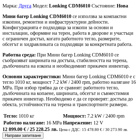
Марка:
Друга
Модел:
Lonking CDM6010
Състояние:
Нова
Мини багер Lonking CDM6010
се използва за компактни
изкопни, ремонтни и инфраструктурни дейности.
Конфигурацията е подходяща за изкопи за основи и
инсталации, оформяне на терен, работа в дворове и участъци
с ограничен достъп, когато работното тегло, размерите,
обсегът и хидравликата са подходящи за конкретната работа.
Работна среда:
При Мини багер Lonking CDM6010 се
съобразяват ширината на достъпа, стабилността на терена,
дълбочината на изкопа и необходимият прикачен инвентар.
Основни характеристики:
Мини багер Lonking CDM6010 е с
тегло 1010 кг, мощност 7.2 kW / 2400 rpm, работно налягане 16
MPa. При избор трябва да се сравнят: работното тегло,
дълбочината на копаене, ширината, обсегът и съвместимия
прикачен инвентар. Необходимо е да се проверят: достъпа до
обекта, устойчивостта на терена и транспортните размери.
Тегло:
1010 кг
Мощност:
7.2 kW / 2400 rpm
Работно налягане:
16 MPa
Напрежение:
12 V
12 899.00 € / 25 228.25 лв.
Цена с ДДС: 15 478.80 € / 30 273.90 лв.
Направи запитване