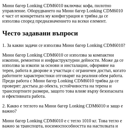
Мини багер Lonking CDM6010 включва: кофа, пилотно
управление. Оборудването на Мини багер Lonking CDM6010
е част от конкретната му конфигурация и трябва да се
използва според предназначението на всеки елемент.
Често задавани въпроси
1. За какви задачи се използва Мини багер Lonking CDM6010?
Мини багер Lonking CDM6010 се използва за компактни
изкопни, ремонтни и инфраструктурни дейности. Може да се
използва за изкопи за основи и инсталации, оформяне на
терен, работа в дворове и участъци с ограничен достъп, когато
работните характеристики отговарят на реалния обем работа.
Преди работа с Мини багер Lonking CDM6010 трябва да се
проверят: достъпа до обекта, устойчивостта на терена и
транспортните размери, защото това влияе върху безопасната
и ефективната работа.
2. Какво е теглото на Мини багер Lonking CDM6010 и защо е
важно?
Мини багер Lonking CDM6010 е с тегло 1010 кг. Това тегло е
важно за транспорта, носимоспособността на настилката и