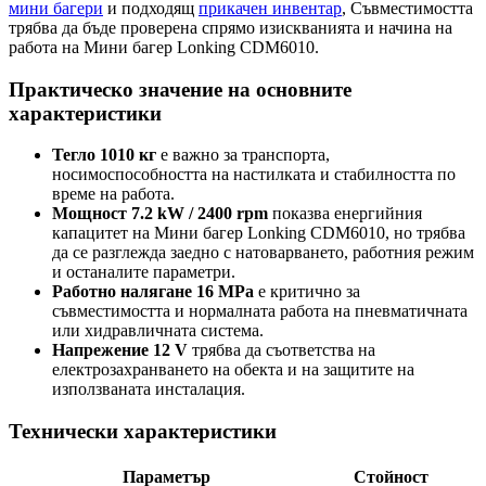
мини багери
и подходящ
прикачен инвентар
, Съвместимостта
трябва да бъде проверена спрямо изискванията и начина на
работа на Мини багер Lonking CDM6010.
Практическо значение на основните
характеристики
Тегло 1010 кг
е важно за транспорта,
носимоспособността на настилката и стабилността по
време на работа.
Мощност 7.2 kW / 2400 rpm
показва енергийния
капацитет на Мини багер Lonking CDM6010, но трябва
да се разглежда заедно с натоварването, работния режим
и останалите параметри.
Работно налягане 16 MPa
е критично за
съвместимостта и нормалната работа на пневматичната
или хидравличната система.
Напрежение 12 V
трябва да съответства на
електрозахранването на обекта и на защитите на
използваната инсталация.
Технически характеристики
Параметър
Стойност