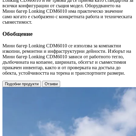
Lonking CDM6010 и не трябва да се приема като стандартна за
всички конфигурации от същия модел. Оборудването на
Мини багер Lonking CDM6010 има практическо значение
само когато е съобразено с конкретната работа и техническата
съвместимост.
Обобщение
Мини багер Lonking CDM6010 се използва за компактни
изкопни, ремонтни и инфраструктурни дейности. Изборът на
Мини багер Lonking CDM6010 зависи от работното тегло,
дълбочината на копаене, ширината, обсегът и съвместимия
прикачен инвентар, както и от проверката на достъпа до
обекта, устойчивостта на терена и транспортните размери.
Подобни продукти
Отзиви