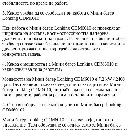
стабилността по време на работа.
3. Какво трябва да се съобрази при работа с Мини багер
Lonking CDM6010?
При работа с Мини багер Lonking CDM6010 се проверяват
ширината на достъпа, носимоспособността на терена,
дълбочината и обемът на изкопа. Размерите и работният обсег
трябва да позволяват безопасно позициониране, а кофата или
другият прикачен инвентар трябва да отговарят на
конкретната задача.
4. Каква е мощността на Мини багер Lonking CDM6010 и
какво означава тя за работата?
Мощността на Мини багер Lonking CDM6010 е 7.2 kW / 2400
rpm. Тази мощност показва енергийния капацитет на Мини
багер Lonking CDM6010, но трябва да се разглежда заедно с
натоварването, работния режим и останалите параметри.
5. С какво оборудване е конфигуриран Мини багер Lonking
CDM6010?
Мини багер Lonking CDM6010 включва: кофа, пилотно
управление. Тази оборудване се отнася само за Мини багер