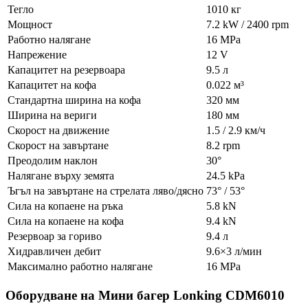
Тегло
1010 кг
Мощност
7.2 kW / 2400 rpm
Работно налягане
16 MPa
Напрежение
12 V
Капацитет на резервоара
9.5 л
Капацитет на кофа
0.022 м³
Стандартна ширина на кофа
320 мм
Ширина на вериги
180 мм
Скорост на движение
1.5 / 2.9 км/ч
Скорост на завъртане
8.2 rpm
Преодолим наклон
30°
Налягане върху земята
24.5 kPa
Ъгъл на завъртане на стрелата ляво/дясно
73° / 53°
Сила на копаене на ръка
5.8 kN
Сила на копаене на кофа
9.4 kN
Резервоар за гориво
9.4 л
Хидравличен дебит
9.6×3 л/мин
Максимално работно налягане
16 MPa
Оборудване на Мини багер Lonking CDM6010