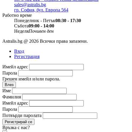
sales@astralis.bg
гр. София, бул. Европа 564
Работно време
Понеделник - Петък
08:30 - 17:30
Събота
09:00 - 14:00
Неделя
Почивен ден
Astralis.bg @ 2026 Всички права запазени.
Вход
Регистрация
Имейл адрес
Парола
Грешен имейл и/или парола.
Влез
Име
Фамилия
Имейл адрес
Парола
Потвърди паролата
Регистрирай се
Връзка с нас?