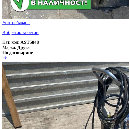
Употребявана
Вибратор за бетон
Кат. код:
AST5848
Марка:
Друга
По договаряне