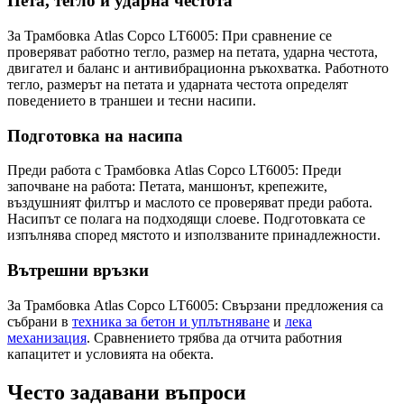
Пета, тегло и ударна честота
За Трамбовка Atlas Copco LT6005: При сравнение се
проверяват работно тегло, размер на петата, ударна честота,
двигател и баланс и антивибрационна ръкохватка. Работното
тегло, размерът на петата и ударната честота определят
поведението в траншеи и тесни насипи.
Подготовка на насипа
Преди работа с Трамбовка Atlas Copco LT6005: Преди
започване на работа: Петата, маншонът, крепежите,
въздушният филтър и маслото се проверяват преди работа.
Насипът се полага на подходящи слоеве. Подготовката се
изпълнява според мястото и използваните принадлежности.
Вътрешни връзки
За Трамбовка Atlas Copco LT6005: Свързани предложения са
събрани в
техника за бетон и уплътняване
и
лека
механизация
. Сравнението трябва да отчита работния
капацитет и условията на обекта.
Често задавани въпроси