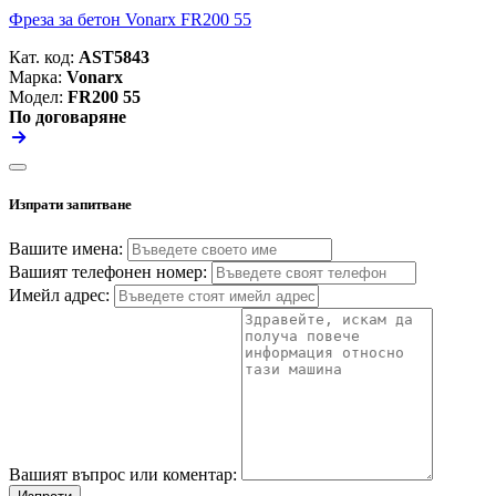
Фреза за бетон Vonarx FR200 55
Кат. код:
AST5843
Марка:
Vonarx
Модел:
FR200 55
По договаряне
Изпрати запитване
Вашите имена:
Вашият телефонен номер:
Имейл адрес:
Вашият въпрос или коментар: