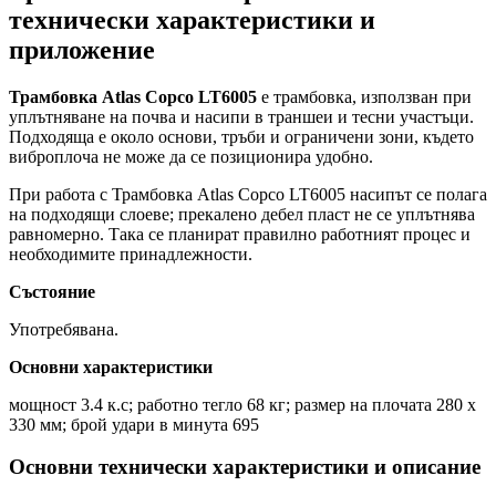
технически характеристики и
приложение
Трамбовка Atlas Copco LT6005
е трамбовка, използван при
уплътняване на почва и насипи в траншеи и тесни участъци.
Подходяща е около основи, тръби и ограничени зони, където
виброплоча не може да се позиционира удобно.
При работа с Трамбовка Atlas Copco LT6005 насипът се полага
на подходящи слоеве; прекалено дебел пласт не се уплътнява
равномерно. Така се планират правилно работният процес и
необходимите принадлежности.
Състояние
Употребявана.
Основни характеристики
мощност 3.4 к.с; работно тегло 68 кг; размер на плочата 280 x
330 мм; брой удари в минута 695
Основни технически характеристики и описание