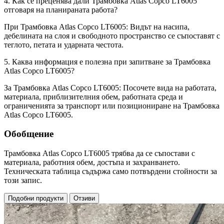
4. Как се преценява дали Трамбовка Atlas Copco LT6005
отговаря на планираната работа?
При Трамбовка Atlas Copco LT6005: Видът на насипа,
дебелината на слоя и свободното пространство се съпоставят с
теглото, петата и ударната честота.
5. Каква информация е полезна при запитване за Трамбовка
Atlas Copco LT6005?
За Трамбовка Atlas Copco LT6005: Посочете вида на работата,
материала, приблизителния обем, работната среда и
ограниченията за транспорт или позициониране на Трамбовка
Atlas Copco LT6005.
Обобщение
Трамбовка Atlas Copco LT6005 трябва да се съпостави с
материала, работния обем, достъпа и захранването.
Техническата таблица съдържа само потвърдени стойности за
този запис.
Подобни продукти
Отзиви