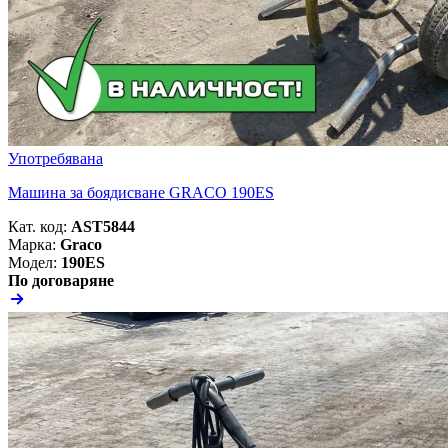
Употребявана
Машина за боядисване GRACO 190ES
Кат. код:
AST5844
Марка:
Graco
Модел:
190ES
По договаряне