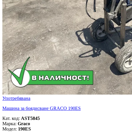
Употребявана
Машина за боядисване GRACO 190ES
Кат. код:
AST5845
Марка:
Graco
Модел:
190ES