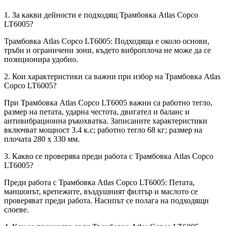
1. За какви дейности е подходящ Трамбовка Atlas Copco
LT6005?
Трамбовка Atlas Copco LT6005: Подходяща е около основи,
тръби и ограничени зони, където виброплоча не може да се
позиционира удобно.
2. Кои характеристики са важни при избор на Трамбовка Atlas
Copco LT6005?
При Трамбовка Atlas Copco LT6005 важни са работно тегло,
размер на петата, ударна честота, двигател и баланс и
антивибрационна ръкохватка. Записаните характеристики
включват мощност 3.4 к.с; работно тегло 68 кг; размер на
плочата 280 x 330 мм.
3. Какво се проверява преди работа с Трамбовка Atlas Copco
LT6005?
Преди работа с Трамбовка Atlas Copco LT6005: Петата,
маншонът, крепежите, въздушният филтър и маслото се
проверяват преди работа. Насипът се полага на подходящи
слоеве.