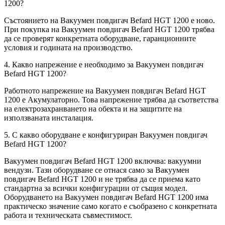
1200?
Състоянието на Вакуумен повдигач Befard HGT 1200 е ново.
При покупка на Вакуумен повдигач Befard HGT 1200 трябва
да се проверят конкретната оборудване, гаранционните
условия и годината на производство.
4. Какво напрежение е необходимо за Вакуумен повдигач
Befard HGT 1200?
Работното напрежение на Вакуумен повдигач Befard HGT
1200 е Акумулаторно. Това напрежение трябва да съответства
на електрозахранването на обекта и на защитите на
използваната инсталация.
5. С какво оборудване е конфигуриран Вакуумен повдигач
Befard HGT 1200?
Вакуумен повдигач Befard HGT 1200 включва: вакуумни
вендузи. Тази оборудване се отнася само за Вакуумен
повдигач Befard HGT 1200 и не трябва да се приема като
стандартна за всички конфигурации от същия модел.
Оборудването на Вакуумен повдигач Befard HGT 1200 има
практическо значение само когато е съобразено с конкретната
работа и техническата съвместимост.