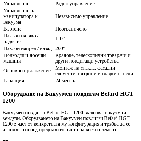
Управление
Радио управление
Управление на
манипулатора и
Независимо управление
вакуума
Въртене
Неограничено
Наклон наляво /
110°
надясно
Наклон напред / назад
260°
Подходящи носещи
Кранове, телескопични товарачи и
машини
други повдигащи устройства
Монтаж на стъкла, фасадни
Основно приложение
елементи, витрини и гладки панели
Гаранция
24 месеца
Оборудване на Вакуумен повдигач Befard HGT
1200
Вакуумен повдигач Befard HGT 1200 включва: вакуумни
вендузи. Оборудването на Вакуумен повдигач Befard HGT
1200 е част от конкретната му конфигурация и трябва да се
използва според предназначението на всеки елемент.