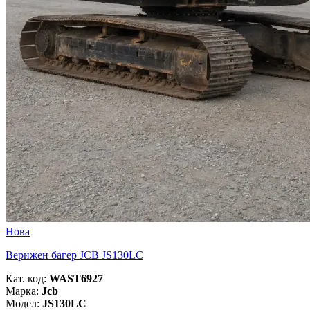
Нова
Верижен багер JCB JS130LC
Кат. код:
WAST6927
Марка:
Jcb
Модел:
JS130LC