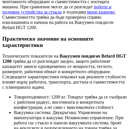
монтажното оборудване и съвместимостта с носещата
машина. При сравнение могат да се разгледат
роботи и
подемни устройства за стъкла
и подходящ
мини кранове
,
Съвместимостта трябва да бъде проверена спрямо
изискванията и начина на работа на Вакуумен повдигач
Befard HGT 1200.
Практическо значение на основните
характеристики
Техническите показатели на
Вакуумен повдигач Befard HGT
1200
трябва да се разглеждат заедно, защото работният
капацитет зависи едновременно от мощността, теглото,
размерите, работния обхват и конкретното оборудване.
Следващите характеристики показват как реалните стойности
влияят върху работата, транспорта, достъпа и съвместимостта
с планираната задача.
Товароподемност: 1200 кг. Товарът трябва да се съобрази
с работния радиус, височината и конкретната
конфигурация, а не само с максималната стойност.
Вакуумна система: Двукръгова; Управление на
манипулатора и вакуума: Независимо управление. При
работа със стъкло и панели вакуумната система, броят
на вендузите и разпределението на товара трябва да