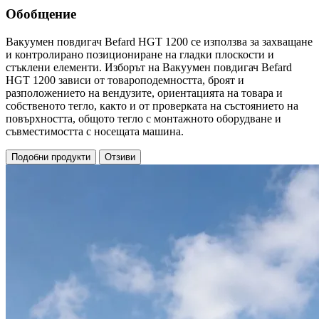
Обобщение
Вакуумен повдигач Befard HGT 1200 се използва за захващане
и контролирано позициониране на гладки плоскости и
стъклени елементи. Изборът на Вакуумен повдигач Befard
HGT 1200 зависи от товароподемността, броят и
разположението на вендузите, ориентацията на товара и
собственото тегло, както и от проверката на състоянието на
повърхността, общото тегло с монтажното оборудване и
съвместимостта с носещата машина.
Подобни продукти
Отзиви