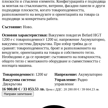
плоскости и стъклени елементи. Конфигурацията е подходяща
за монтаж на стъклопакети, витрини, фасадни панели и други
подходящи плоскости, когато товароподемността,
разположението на вендузите и ориентацията на товара са
подходящи за конкретната работа.
Състояние:
Ново.
Основни характеристики:
Вакуумен повдигач Befard HGT
1200 е с товароподемност 1200 кг, напрежение Акумулаторно,
вакуумна система Двукръгова. При избор трябва да се
сравнят: товароподемността, броят и разположението на
вендузите, ориентацията на товара и собственото тегло.
Необходимо е да се проверят: състоянието на повърхността,
общото тегло с монтажното оборудване и съвместимостта с
носещата машина.
Товароподемност:
1200 кг
Напрежение:
Акумулаторно
Вакуумна система:
Управление:
Радио
Двукръгова
управление
16 900.00 € / 33 053.53 лв.
Цена с ДДС: 20 280.00 € / 39 664.23 лв.
Направи запитване