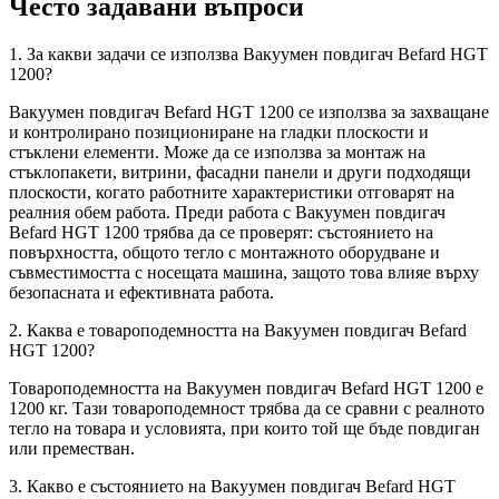
Често задавани въпроси
1. За какви задачи се използва Вакуумен повдигач Befard HGT
1200?
Вакуумен повдигач Befard HGT 1200 се използва за захващане
и контролирано позициониране на гладки плоскости и
стъклени елементи. Може да се използва за монтаж на
стъклопакети, витрини, фасадни панели и други подходящи
плоскости, когато работните характеристики отговарят на
реалния обем работа. Преди работа с Вакуумен повдигач
Befard HGT 1200 трябва да се проверят: състоянието на
повърхността, общото тегло с монтажното оборудване и
съвместимостта с носещата машина, защото това влияе върху
безопасната и ефективната работа.
2. Каква е товароподемността на Вакуумен повдигач Befard
HGT 1200?
Товароподемността на Вакуумен повдигач Befard HGT 1200 е
1200 кг. Тази товароподемност трябва да се сравни с реалното
тегло на товара и условията, при които той ще бъде повдиган
или преместван.
3. Какво е състоянието на Вакуумен повдигач Befard HGT