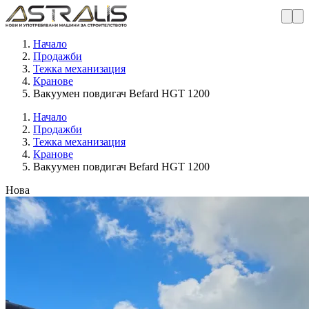
Начало
Продажби
Тежка механизация
Кранове
Вакуумен повдигач Befard HGT 1200
Начало
Продажби
Тежка механизация
Кранове
Вакуумен повдигач Befard HGT 1200
Нова