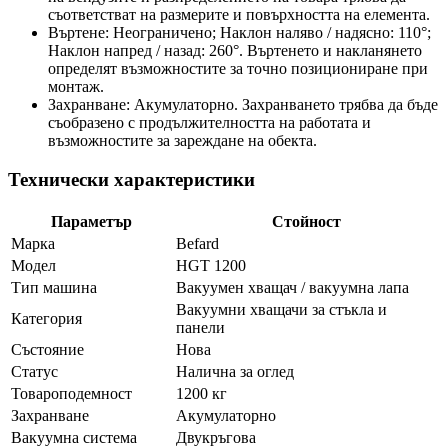
съответстват на размерите и повърхността на елемента.
Въртене: Неограничено; Наклон наляво / надясно: 110°;
Наклон напред / назад: 260°. Въртенето и накланянето
определят възможностите за точно позициониране при
монтаж.
Захранване: Акумулаторно. Захранването трябва да бъде
съобразено с продължителността на работата и
възможностите за зареждане на обекта.
Технически характеристики
Параметър
Стойност
Марка
Befard
Модел
HGT 1200
Тип машина
Вакуумен хващач / вакуумна лапа
Вакуумни хващачи за стъкла и
Категория
панели
Състояние
Нова
Статус
Налична за оглед
Товароподемност
1200 кг
Захранване
Акумулаторно
Вакуумна система
Двукръгова