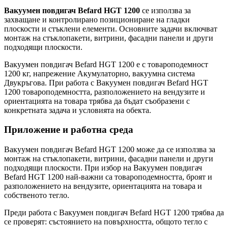
Вакуумен повдигач Befard HGT 1200
се използва за
захващане и контролирано позициониране на гладки
плоскости и стъклени елементи. Основните задачи включват
монтаж на стъклопакети, витрини, фасадни панели и други
подходящи плоскости.
Вакуумен повдигач Befard HGT 1200 е с товароподемност
1200 кг, напрежение Акумулаторно, вакуумна система
Двукръгова. При работа с Вакуумен повдигач Befard HGT
1200 товароподемността, разположението на вендузите и
ориентацията на товара трябва да бъдат съобразени с
конкретната задача и условията на обекта.
Приложение и работна среда
Вакуумен повдигач Befard HGT 1200 може да се използва за
монтаж на стъклопакети, витрини, фасадни панели и други
подходящи плоскости. При избор на Вакуумен повдигач
Befard HGT 1200 най-важни са товароподемността, броят и
разположението на вендузите, ориентацията на товара и
собственото тегло.
Преди работа с Вакуумен повдигач Befard HGT 1200 трябва да
се проверят: състоянието на повърхността, общото тегло с