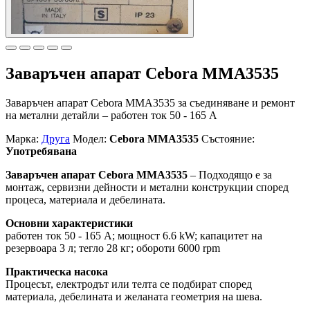
Заваръчен апарат Cebora MMA3535
Заваръчен апарат Cebora MMA3535 за съединяване и ремонт
на метални детайли – работен ток 50 - 165 A
Марка:
Друга
Модел:
Cebora MMA3535
Състояние:
Употребявана
Заваръчен апарат Cebora MMA3535
– Подходящо е за
монтаж, сервизни дейности и метални конструкции според
процеса, материала и дебелината.
Основни характеристики
работен ток 50 - 165 A; мощност 6.6 kW; капацитет на
резервоара 3 л; тегло 28 кг; обороти 6000 rpm
Практическа насока
Процесът, електродът или телта се подбират според
материала, дебелината и желаната геометрия на шева.