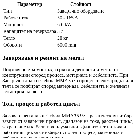
Параметър
Стойност
Тип
Заваръчно оборудване
Работен ток
50 - 165 A
Мощност
6.6 kW
Капацитет на резервоара
3 л
Тегло
28 кг
Обороти
6000 rpm
Заваряване и ремонт на метал
Подходящо е за монтаж, сервизни дейности и метални
конструкции според процеса, материала и дебелината. При
Заваръчен апарат Cebora MMA3535 процесът, електродът или
телта се подбират според материала, дебелината и желаната
геометрия на шева.
Ток, процес и работен цикъл
За Заваръчен апарат Cebora MMA3535: Практическият избор
зависи от заваръчен процес, диапазон на тока, работен цикъл,
захранване и кабели и консумативи. Диапазонът на тока и
работният цикъл се избират според процеса, материала и
дебелината на съединението.