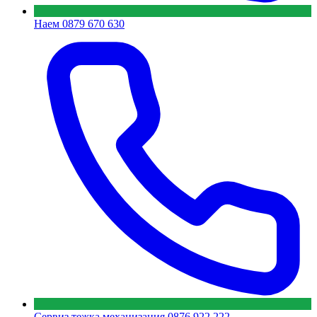
Наем
0879 670 630
Сервиз тежка механизация
0876 922 222