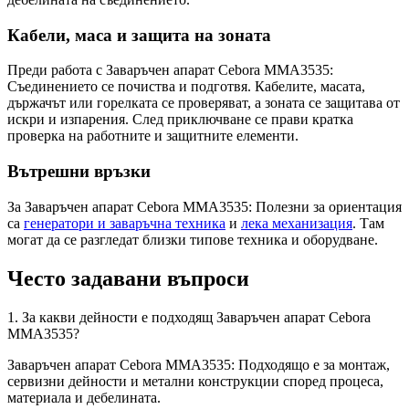
Кабели, маса и защита на зоната
Преди работа с Заваръчен апарат Cebora MMA3535:
Съединението се почиства и подготвя. Кабелите, масата,
държачът или горелката се проверяват, а зоната се защитава от
искри и изпарения. След приключване се прави кратка
проверка на работните и защитните елементи.
Вътрешни връзки
За Заваръчен апарат Cebora MMA3535: Полезни за ориентация
са
генератори и заваръчна техника
и
лека механизация
. Там
могат да се разгледат близки типове техника и оборудване.
Често задавани въпроси
1. За какви дейности е подходящ Заваръчен апарат Cebora
MMA3535?
Заваръчен апарат Cebora MMA3535: Подходящо е за монтаж,
сервизни дейности и метални конструкции според процеса,
материала и дебелината.