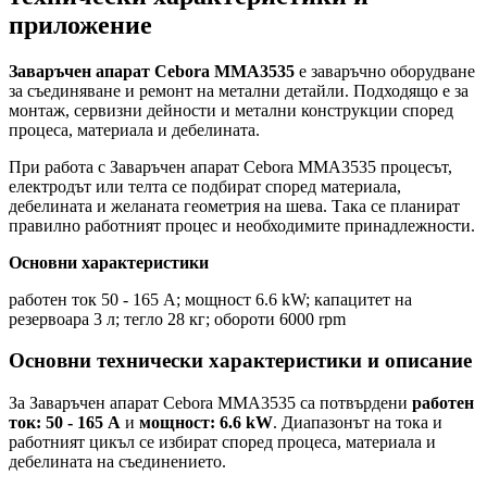
приложение
Заваръчен апарат Cebora MMA3535
е заваръчно оборудване
за съединяване и ремонт на метални детайли. Подходящо е за
монтаж, сервизни дейности и метални конструкции според
процеса, материала и дебелината.
При работа с Заваръчен апарат Cebora MMA3535 процесът,
електродът или телта се подбират според материала,
дебелината и желаната геометрия на шева. Така се планират
правилно работният процес и необходимите принадлежности.
Основни характеристики
работен ток 50 - 165 A; мощност 6.6 kW; капацитет на
резервоара 3 л; тегло 28 кг; обороти 6000 rpm
Основни технически характеристики и описание
За Заваръчен апарат Cebora MMA3535 са потвърдени
работен
ток: 50 - 165 A
и
мощност: 6.6 kW
. Диапазонът на тока и
работният цикъл се избират според процеса, материала и
дебелината на съединението.