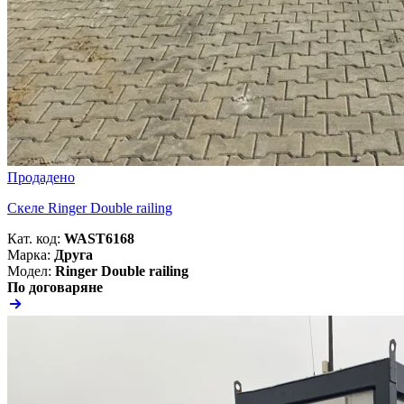
Продадено
Скеле Ringer Double railing
Кат. код:
WAST6168
Марка:
Друга
Модел:
Ringer Double railing
По договаряне