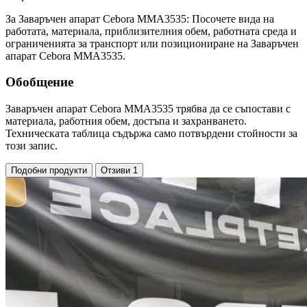
За Заваръчен апарат Cebora MMA3535: Посочете вида на
работата, материала, приблизителния обем, работната среда и
ограниченията за транспорт или позициониране на Заваръчен
апарат Cebora MMA3535.
Обобщение
Заваръчен апарат Cebora MMA3535 трябва да се съпостави с
материала, работния обем, достъпа и захранването.
Техническата таблица съдържа само потвърдени стойности за
този запис.
Подобни продукти
Отзиви
1