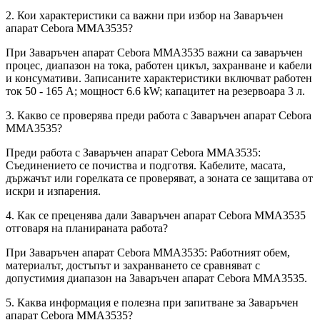
2. Кои характеристики са важни при избор на Заваръчен
апарат Cebora MMA3535?
При Заваръчен апарат Cebora MMA3535 важни са заваръчен
процес, диапазон на тока, работен цикъл, захранване и кабели
и консумативи. Записаните характеристики включват работен
ток 50 - 165 A; мощност 6.6 kW; капацитет на резервоара 3 л.
3. Какво се проверява преди работа с Заваръчен апарат Cebora
MMA3535?
Преди работа с Заваръчен апарат Cebora MMA3535:
Съединението се почиства и подготвя. Кабелите, масата,
държачът или горелката се проверяват, а зоната се защитава от
искри и изпарения.
4. Как се преценява дали Заваръчен апарат Cebora MMA3535
отговаря на планираната работа?
При Заваръчен апарат Cebora MMA3535: Работният обем,
материалът, достъпът и захранването се сравняват с
допустимия диапазон на Заваръчен апарат Cebora MMA3535.
5. Каква информация е полезна при запитване за Заваръчен
апарат Cebora MMA3535?