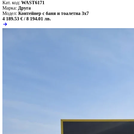
Кат. код:
WAST6171
Марка:
Друга
Модел:
Контейнер с баня и тоалетна 3x7
4 189.53 € /
8 194.01 лв.