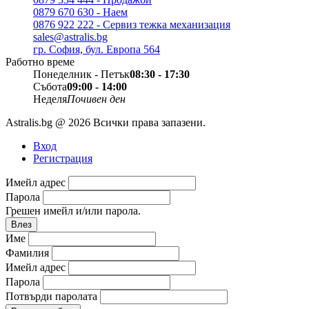
0879 670 630 - Наем
0876 922 222 - Сервиз тежка механизация
sales@astralis.bg
гр. София, бул. Европа 564
Работно време
Понеделник - Петък
08:30 - 17:30
Събота
09:00 - 14:00
Неделя
Почивен ден
Astralis.bg @ 2026 Всички права запазени.
Вход
Регистрация
Имейл адрес
Парола
Грешен имейл и/или парола.
Влез
Име
Фамилия
Имейл адрес
Парола
Потвърди паролата