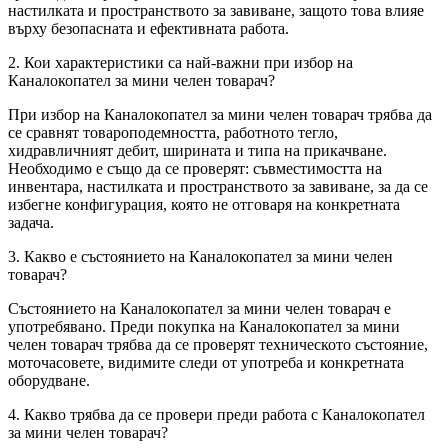
настилката и пространството за завиване, защото това влияе
върху безопасната и ефективната работа.
2. Кои характеристики са най-важни при избор на
Каналокопател за мини челен товарач?
При избор на Каналокопател за мини челен товарач трябва да
се сравнят товароподемността, работното тегло,
хидравличният дебит, ширината и типа на прикачване.
Необходимо е също да се проверят: съвместимостта на
инвентара, настилката и пространството за завиване, за да се
избегне конфигурация, която не отговаря на конкретната
задача.
3. Какво е състоянието на Каналокопател за мини челен
товарач?
Състоянието на Каналокопател за мини челен товарач е
употребявано. Преди покупка на Каналокопател за мини
челен товарач трябва да се проверят техническото състояние,
моточасовете, видимите следи от употреба и конкретната
оборудване.
4. Какво трябва да се провери преди работа с Каналокопател
за мини челен товарач?