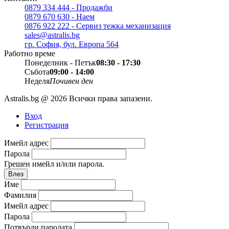
0879 334 444 - Продажби
0879 670 630 - Наем
0876 922 222 - Сервиз тежка механизация
sales@astralis.bg
гр. София, бул. Европа 564
Работно време
Понеделник - Петък
08:30 - 17:30
Събота
09:00 - 14:00
Неделя
Почивен ден
Astralis.bg @ 2026 Всички права запазени.
Вход
Регистрация
Имейл адрес
Парола
Грешен имейл и/или парола.
Влез
Име
Фамилия
Имейл адрес
Парола
Потвърди паролата