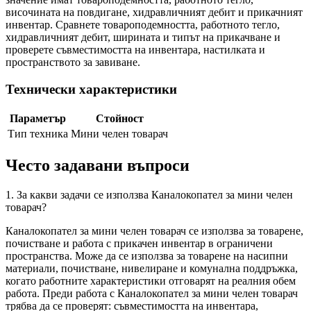
височината на повдигане, хидравличният дебит и прикачният
инвентар. Сравнете товароподемността, работното тегло,
хидравличният дебит, ширината и типът на прикачване и
проверете съвместимостта на инвентара, настилката и
пространството за завиване.
Технически характеристики
Параметър
Стойност
Тип техника
Мини челен товарач
Често задавани въпроси
1. За какви задачи се използва Каналокопател за мини челен
товарач?
Каналокопател за мини челен товарач се използва за товарене,
почистване и работа с прикачен инвентар в ограничени
пространства. Може да се използва за товарене на насипни
материали, почистване, нивелиране и комунална поддръжка,
когато работните характеристики отговарят на реалния обем
работа. Преди работа с Каналокопател за мини челен товарач
трябва да се проверят: съвместимостта на инвентара,