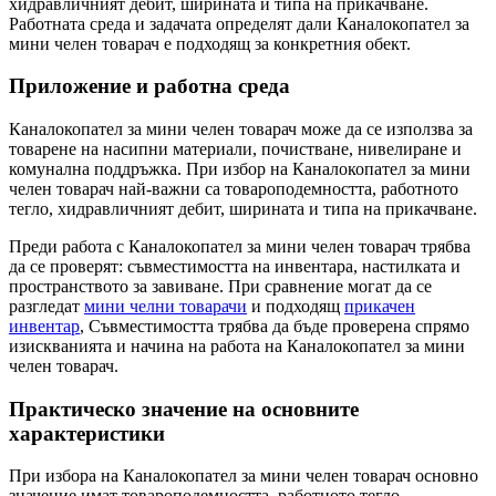
хидравличният дебит, ширината и типа на прикачване.
Работната среда и задачата определят дали Каналокопател за
мини челен товарач е подходящ за конкретния обект.
Приложение и работна среда
Каналокопател за мини челен товарач може да се използва за
товарене на насипни материали, почистване, нивелиране и
комунална поддръжка. При избор на Каналокопател за мини
челен товарач най-важни са товароподемността, работното
тегло, хидравличният дебит, ширината и типа на прикачване.
Преди работа с Каналокопател за мини челен товарач трябва
да се проверят: съвместимостта на инвентара, настилката и
пространството за завиване. При сравнение могат да се
разгледат
мини челни товарачи
и подходящ
прикачен
инвентар
, Съвместимостта трябва да бъде проверена спрямо
изискванията и начина на работа на Каналокопател за мини
челен товарач.
Практическо значение на основните
характеристики
При избора на Каналокопател за мини челен товарач основно
значение имат товароподемността, работното тегло,