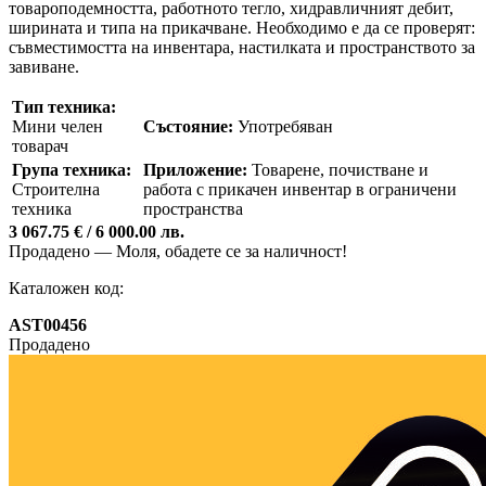
товароподемността, работното тегло, хидравличният дебит,
ширината и типа на прикачване. Необходимо е да се проверят:
съвместимостта на инвентара, настилката и пространството за
завиване.
Тип техника:
Мини челен
Състояние:
Употребяван
товарач
Група техника:
Приложение:
Товарене, почистване и
Строителна
работа с прикачен инвентар в ограничени
техника
пространства
3 067.75 € / 6 000.00 лв.
Продадено — Моля, обадете се за наличност!
Каталожен код:
AST00456
Продадено