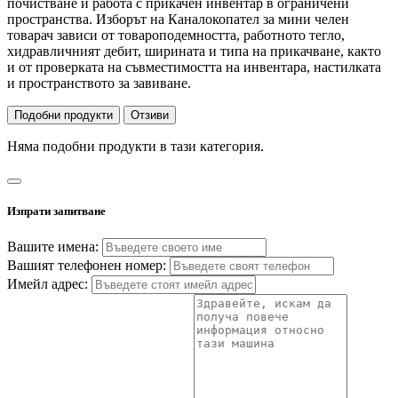
почистване и работа с прикачен инвентар в ограничени
пространства. Изборът на Каналокопател за мини челен
товарач зависи от товароподемността, работното тегло,
хидравличният дебит, ширината и типа на прикачване, както
и от проверката на съвместимостта на инвентара, настилката
и пространството за завиване.
Подобни продукти
Отзиви
Няма подобни продукти в тази категория.
Изпрати запитване
Вашите имена:
Вашият телефонен номер:
Имейл адрес: