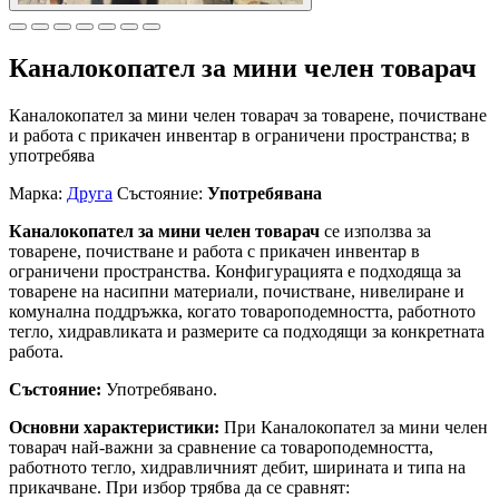
Каналокопател за мини челен товарач
Каналокопател за мини челен товарач за товарене, почистване
и работа с прикачен инвентар в ограничени пространства; в
употребява
Марка:
Друга
Състояние:
Употребявана
Каналокопател за мини челен товарач
се използва за
товарене, почистване и работа с прикачен инвентар в
ограничени пространства. Конфигурацията е подходяща за
товарене на насипни материали, почистване, нивелиране и
комунална поддръжка, когато товароподемността, работното
тегло, хидравликата и размерите са подходящи за конкретната
работа.
Състояние:
Употребявано.
Основни характеристики:
При Каналокопател за мини челен
товарач най-важни за сравнение са товароподемността,
работното тегло, хидравличният дебит, ширината и типа на
прикачване. При избор трябва да се сравнят: