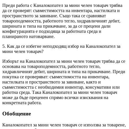
Преди работа с Каналокопател за мини челен товарач трябва
да се проверят: съвместимостта на инвентара, настилката и
пространството за завиване. Също така се сравняват
товароподемността, работното тегло, хидравличният дебит,
ширината и типа на прикачване, за да се прецени дали
конфигурацията е подходяща за работната среда и
планираното натоварване.
5. Как да се избегне неподходящ избор на Каналокопател за
мини челен товарач?
Изборът на Каналокопател за мини челен товарач трябва да се
основава на товароподемността, работното тегло,
хидравличният дебит, ширината и типа на прикачване. Преди
покупка се проверяват: съвместимостта на инвентара,
настилката и пространството за завиване, както и
съвместимостта с необходимия инвентар, консумативи или
работна среда. Така Каналокопател за мини челен товарач
може да бъде преценен спрямо всички изисквания на
конкретната работа.
Обобщение
Каналокопател за мини челен товарач се използва за товарене,