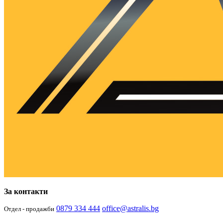
За контакти
0879 334 444
office@astralis.bg
Отдел - продажби