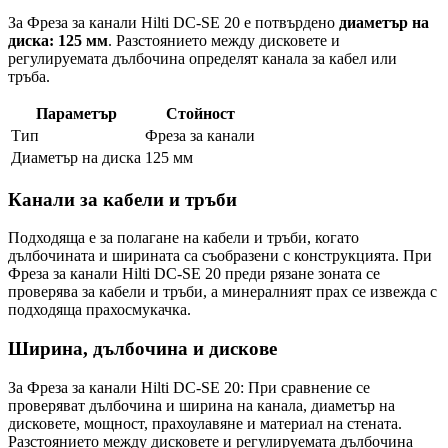
За Фреза за канали Hilti DC-SE 20 е потвърдено
диаметър на
диска: 125 мм
. Разстоянието между дисковете и
регулируемата дълбочина определят канала за кабел или
тръба.
Параметър
Стойност
Тип
Фреза за канали
Диаметър на диска
125 мм
Канали за кабели и тръби
Подходяща е за полагане на кабели и тръби, когато
дълбочината и ширината са съобразени с конструкцията. При
Фреза за канали Hilti DC-SE 20 преди рязане зоната се
проверява за кабели и тръби, а минералният прах се извежда с
подходяща прахосмукачка.
Ширина, дълбочина и дискове
За Фреза за канали Hilti DC-SE 20: При сравнение се
проверяват дълбочина и ширина на канала, диаметър на
дисковете, мощност, прахоулавяне и материал на стената.
Разстоянието между дисковете и регулируемата дълбочина