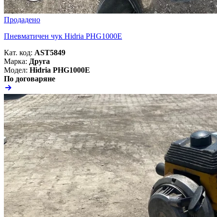
Продадено
Пневматичен чук Hidria PHG1000E
Кат. код:
AST5849
Марка:
Друга
Модел:
Hidria PHG1000E
По договаряне