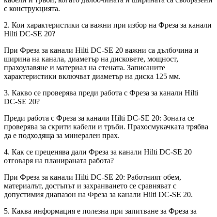
с конструкцията.
2. Кои характеристики са важни при избор на Фреза за канали
Hilti DC-SE 20?
При Фреза за канали Hilti DC-SE 20 важни са дълбочина и
ширина на канала, диаметър на дисковете, мощност,
прахоулавяне и материал на стената. Записаните
характеристики включват диаметър на диска 125 мм.
3. Какво се проверява преди работа с Фреза за канали Hilti
DC-SE 20?
Преди работа с Фреза за канали Hilti DC-SE 20: Зоната се
проверява за скрити кабели и тръби. Прахосмукачката трябва
да е подходяща за минерален прах.
4. Как се преценява дали Фреза за канали Hilti DC-SE 20
отговаря на планираната работа?
При Фреза за канали Hilti DC-SE 20: Работният обем,
материалът, достъпът и захранването се сравняват с
допустимия диапазон на Фреза за канали Hilti DC-SE 20.
5. Каква информация е полезна при запитване за Фреза за