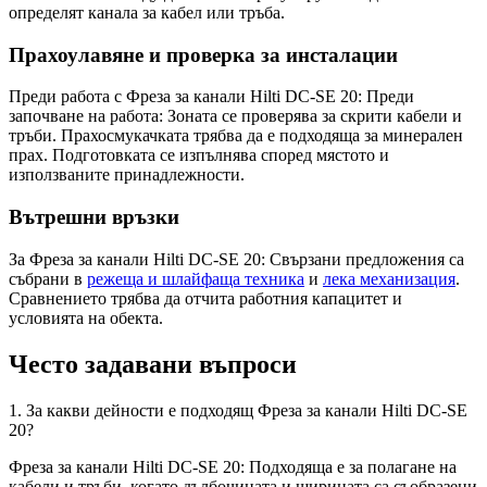
определят канала за кабел или тръба.
Прахоулавяне и проверка за инсталации
Преди работа с Фреза за канали Hilti DC-SE 20: Преди
започване на работа: Зоната се проверява за скрити кабели и
тръби. Прахосмукачката трябва да е подходяща за минерален
прах. Подготовката се изпълнява според мястото и
използваните принадлежности.
Вътрешни връзки
За Фреза за канали Hilti DC-SE 20: Свързани предложения са
събрани в
режеща и шлайфаща техника
и
лека механизация
.
Сравнението трябва да отчита работния капацитет и
условията на обекта.
Често задавани въпроси
1. За какви дейности е подходящ Фреза за канали Hilti DC-SE
20?
Фреза за канали Hilti DC-SE 20: Подходяща е за полагане на
кабели и тръби, когато дълбочината и ширината са съобразени