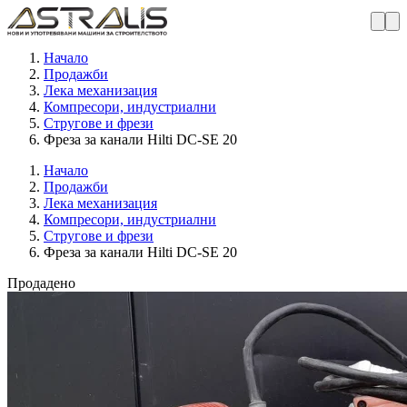
Начало
Продажби
Лека механизация
Компресори, индустриални
Стругове и фрези
Фреза за канали Hilti DC-SE 20
Начало
Продажби
Лека механизация
Компресори, индустриални
Стругове и фрези
Фреза за канали Hilti DC-SE 20
Продадено