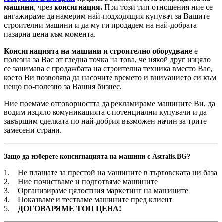
машини
, чрез
консигнация
.
При този тип отношения ние се
ангажираме да намерим най-подходящия купувач за Вашите
строителни машини и да му ги продадем на най-добрата
пазарна цена към момента.
Консигнацията на машини и строително оборудване
е
полезна за Вас от гледна точка на това, че някой друг изцяло
се занимава с продажбата на строителна техника вместо Вас,
което Ви позволява да насочите времето и вниманието си към
нещо по-полезно за Вашия бизнес.
Ние поемаме отговорността да рекламираме машините Ви, да
водим изцяло комуникацията с потенциални купувачи и да
завършим сделката по най-добрия възможен начин за трите
замесени страни.
Защо да изберете консигнацията на машини с Astralis.BG?
1. Не плащате за престой на машините в търговската ни база
2. Ние почистваме и подготвяме машините
3. Организираме цялостния маркетинг на машините
4. Показваме и тестваме машините пред клиент
5.
ДОГОВАРЯМЕ ТОП ЦЕНА!