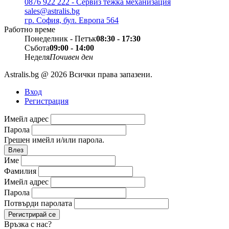
0876 922 222 - Сервиз тежка механизация
sales@astralis.bg
гр. София, бул. Европа 564
Работно време
Понеделник - Петък
08:30 - 17:30
Събота
09:00 - 14:00
Неделя
Почивен ден
Astralis.bg @ 2026 Всички права запазени.
Вход
Регистрация
Имейл адрес
Парола
Грешен имейл и/или парола.
Влез
Име
Фамилия
Имейл адрес
Парола
Потвърди паролата
Регистрирай се
Връзка с нас?