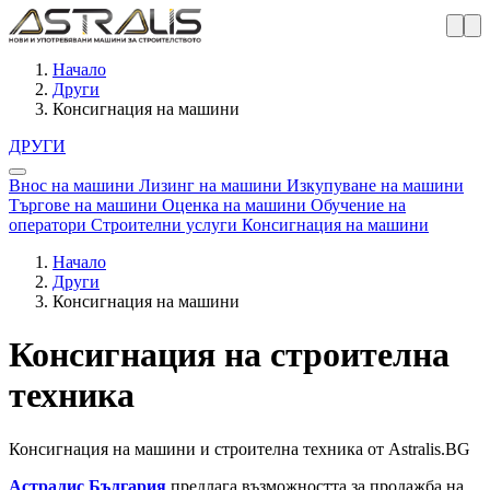
Начало
Други
Консигнация на машини
ДРУГИ
Внос на машини
Лизинг на машини
Изкупуване на машини
Търгове на машини
Оценка на машини
Обучение на
оператори
Строителни услуги
Консигнация на машини
Начало
Други
Консигнация на машини
Консигнация на строителна
техника
Консигнация на машини и строителна техника от Astralis.BG
Астралис България
предлага възможността за продажба на