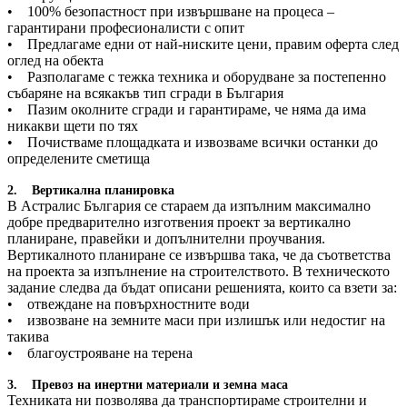
• 100% безопастност при извършване на процеса –
гарантирани професионалисти с опит
• Предлагаме едни от най-ниските цени, правим оферта след
оглед на обекта
• Разполагаме с тежка техника и оборудване за постепенно
събаряне на всякакъв тип сгради в България
• Пазим околните сгради и гарантираме, че няма да има
никакви щети по тях
• Почистваме площадката и извозваме всички останки до
определените сметища
2. Вертикална планировка
В Астралис България се стараем да изпълним максимално
добре предварително изготвения проект за вертикално
планиране, правейки и допълнителни проучвания.
Вертикалното планиране се извършва така, че да съответства
на проекта за изпълнение на строителството. В техническото
задание следва да бъдат описани решенията, които са взети за:
• отвеждане на повърхностните води
• извозване на земните маси при излишък или недостиг на
такива
• благоустрояване на терена
3. Превоз на инертни материали и земна маса
Техниката ни позволява да транспортираме строителни и