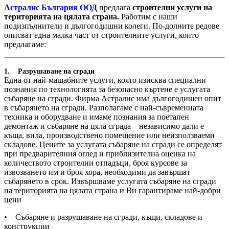
Астралис България ООД
предлага
строителни услуги на
територията на цялата страна.
Работим с наши
подизпълнители и дългогодишни колеги. По-долните редове
описват една малка част от строителните услуги, които
предлагаме:
1. Разрушаване на сгради
Една от най-мащабните услуги, която изисква специални
познания по технологията за безопасно къртене е услугата
събаряне на сгради. Фирма Астралис има дългогодишен опит
в събарянето на сгради. Разполагаме с най-съвременната
техника и оборудване и имаме познания за поетапен
демонтаж и събаряне на цяла сграда – независимо дали е
къща, вила, производствено помещение или неизползваеми
складове. Цените за услугата събаряне на сгради се определят
при предварителния оглед и приблизителна оценка на
количеството строителни отпадъци, броя курсове за
извозването им и броя хора, необходими да завършат
събарянето в срок. Извършваме услугата събаряне на сгради
на територията на цялата страна и Ви гарантираме най-добри
цени
• Събаряне и разрушаване на сгради, къщи, складове и
конструкции