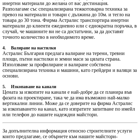
инертни материали до желана от вас дестинация.
Разполагаме със специализирана тежкотоварна техника за
превоз на материали и товари с дължина до 10м. и тегло на
товара до 30 тона. Фирма Астралис транспортира инертни
материали до клиенти ежедневно или с еднократна поръчка, в
случай, че машините ви не са достатъчни, за да доставят
точното количество в необходимото време.
4. Валиране на настилки
Астралис България предлага валиране на терени, тревни
площи, пътни настилки и земни маси за цялата страна.
Използваме за профилиране и валиране собствена
специализирана техника и машини, като грейдери и валяци за
основи.
5. Изкопаване на канали
Цената за изкопите на канали е най-добре да се планира във
фазата на проектиране, така че да има възможно най-малко
вертикални линии. Може да се доверите на фирма Астралис
за изкопаването на канал, като изпратите запитване по имейл
или телефон до нашите надеждни майстори.
За допълнителна информация относно строителните услуги
които предлагаме, се обърнете към нашите майстори-