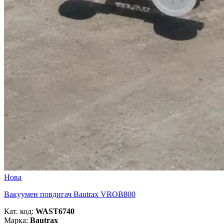
Нова
Вакуумен повдигач Bautrax VROB800
Кат. код:
WAST6740
Марка:
Bautrax