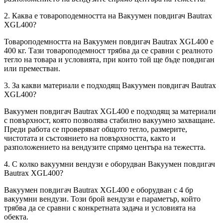
2. Каква е товароподемността на Вакуумен повдигач Bautrax
XGL400?
Товароподемността на Вакуумен повдигач Bautrax XGL400 е
400 кг. Тази товароподемност трябва да се сравни с реалното
тегло на товара и условията, при които той ще бъде повдиган
или преместван.
3. За какви материали е подходящ Вакуумен повдигач Bautrax
XGL400?
Вакуумен повдигач Bautrax XGL400 е подходящ за материали
с повърхност, която позволява стабилно вакуумно захващане.
Преди работа се проверяват общото тегло, размерите,
чистотата и състоянието на повърхността, както и
разположението на вендузите спрямо центъра на тежестта.
4. С колко вакуумни вендузи е оборудван Вакуумен повдигач
Bautrax XGL400?
Вакуумен повдигач Bautrax XGL400 е оборудван с 4 бр
вакуумни вендузи. Този брой вендузи е параметър, който
трябва да се сравни с конкретната задача и условията на
обекта.