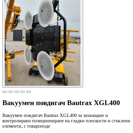
Вакуумен повдигач Bautrax XGL400
Вакуумен повдигач Bautrax XGL400 за захващане и
контролирано позициониране на гладки плоскости и стъклени
елементи, с товароподе