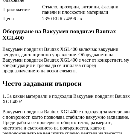
опаковане
Стъкло, прозорци, витрини, фасадни
Приложение
панели и плоскостни материали
Цена
2350 EUR / 4596 лв.
Оборудване на Вакуумен повдигач Bautrax
XGL400
Вакуумен повдигач Bautrax XGL400 включва: вакуумни
вендузи, дистанционно управление. Оборудването на
Вакуумен повдигач Bautrax XGL400 е част от конкретната му
конфигурация и трябва да се използва според
предназначението на всеки елемент.
Често задавани въпроси
1. За какви материали е подходящ Вакуумен повдигач Bautrax
XGL400?
Вакуумен повдигач Bautrax XGL400 е подходящ за материали
с повърхност, която позволява стабилно вакуумно захващане.
Преди работа се проверяват общото тегло, размерите,
чистотата и състоянието на повърхността, както и
разположението на вендузите спрямо центъра на тежестта.