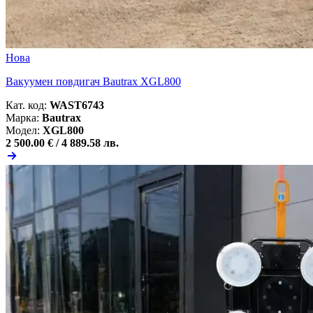
Нова
Вакуумен повдигач Bautrax XGL800
Кат. код:
WAST6743
Марка:
Bautrax
Модел:
XGL800
2 500.00 € /
4 889.58 лв.