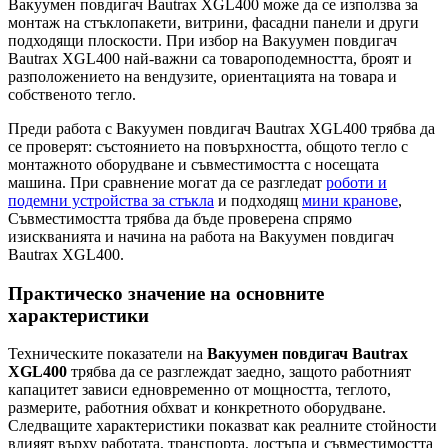
Вакуумен повдигач Bautrax XGL400 може да се използва за
монтаж на стъклопакети, витрини, фасадни панели и други
подходящи плоскости. При избор на Вакуумен повдигач
Bautrax XGL400 най-важни са товароподемността, броят и
разположението на вендузите, ориентацията на товара и
собственото тегло.
Преди работа с Вакуумен повдигач Bautrax XGL400 трябва да
се проверят: състоянието на повърхността, общото тегло с
монтажното оборудване и съвместимостта с носещата
машина. При сравнение могат да се разгледат
роботи и
подемни устройства за стъкла
и подходящ
мини кранове
,
Съвместимостта трябва да бъде проверена спрямо
изискванията и начина на работа на Вакуумен повдигач
Bautrax XGL400.
Практическо значение на основните
характеристики
Техническите показатели на
Вакуумен повдигач Bautrax
XGL400
трябва да се разглеждат заедно, защото работният
капацитет зависи едновременно от мощността, теглото,
размерите, работния обхват и конкретното оборудване.
Следващите характеристики показват как реалните стойности
влияят върху работата, транспорта, достъпа и съвместимостта