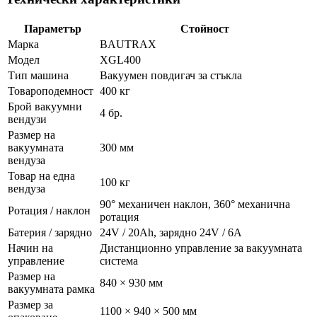
Параметър
Стойност
Марка
BAUTRAX
Модел
XGL400
Тип машина
Вакуумен повдигач за стъкла
Товароподемност
400 кг
Брой вакуумни
4 бр.
вендузи
Размер на
вакуумната
300 мм
вендуза
Товар на една
100 кг
вендуза
90° механичен наклон, 360° механична
Ротация / наклон
ротация
Батерия / зарядно
24V / 20Ah, зарядно 24V / 6A
Начин на
Дистанционно управление за вакуумната
управление
система
Размер на
840 × 930 мм
вакуумната рамка
Размер за
1100 × 940 × 500 мм