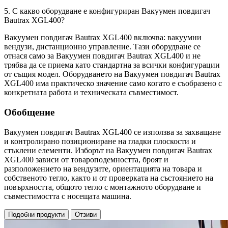
5. С какво оборудване е конфигуриран Вакуумен повдигач
Bautrax XGL400?
Вакуумен повдигач Bautrax XGL400 включва: вакуумни
вендузи, дистанционно управление. Тази оборудване се
отнася само за Вакуумен повдигач Bautrax XGL400 и не
трябва да се приема като стандартна за всички конфигурации
от същия модел. Оборудването на Вакуумен повдигач Bautrax
XGL400 има практическо значение само когато е съобразено с
конкретната работа и техническата съвместимост.
Обобщение
Вакуумен повдигач Bautrax XGL400 се използва за захващане
и контролирано позициониране на гладки плоскости и
стъклени елементи. Изборът на Вакуумен повдигач Bautrax
XGL400 зависи от товароподемността, броят и
разположението на вендузите, ориентацията на товара и
собственото тегло, както и от проверката на състоянието на
повърхността, общото тегло с монтажното оборудване и
съвместимостта с носещата машина.
Подобни продукти
Отзиви