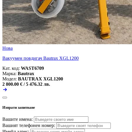
Нова
Вакуумен повдигач Bautrax XGL1200
Кат. код:
WAST6709
Марка:
Bautrax
Модел:
BAUTRAX XGL1200
2 800.00 € /
5 476.32 лв.
Изпрати запитване
Вашите имена:
Вашият телефонен номер:
Имейл адрес: