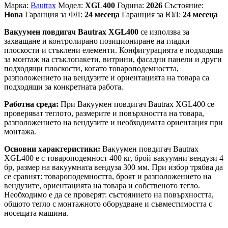
Марка:
Bautrax
Модел:
XGL400
Година:
2026
Състояние:
Нова
Гаранция за ФЛ:
24 месеца
Гаранция за ЮЛ:
24 месеца
Вакуумен повдигач Bautrax XGL400
се използва за
захващане и контролирано позициониране на гладки
плоскости и стъклени елементи. Конфигурацията е подходяща
за монтаж на стъклопакети, витрини, фасадни панели и други
подходящи плоскости, когато товароподемността,
разположението на вендузите и ориентацията на товара са
подходящи за конкретната работа.
Работна среда:
При Вакуумен повдигач Bautrax XGL400 се
проверяват теглото, размерите и повърхността на товара,
разположението на вендузите и необходимата ориентация при
монтажа.
Основни характеристики:
Вакуумен повдигач Bautrax
XGL400 е с товароподемност 400 кг, брой вакуумни вендузи 4
бр, размер на вакуумната вендуза 300 мм. При избор трябва да
се сравнят: товароподемността, броят и разположението на
вендузите, ориентацията на товара и собственото тегло.
Необходимо е да се проверят: състоянието на повърхността,
общото тегло с монтажното оборудване и съвместимостта с
носещата машина.