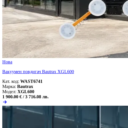
Нова
Вакуумен повдигач Bautrax XGL600
Кат. код:
WAST6741
Марка:
Bautrax
Модел:
XGL600
1 900.00 € /
3 716.08 лв.