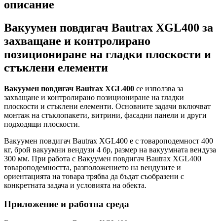
описание
Вакуумен повдигач Bautrax XGL400 за
захващане и контролирано
позициониране на гладки плоскости и
стъклени елементи
Вакуумен повдигач Bautrax XGL400
се използва за
захващане и контролирано позициониране на гладки
плоскости и стъклени елементи. Основните задачи включват
монтаж на стъклопакети, витрини, фасадни панели и други
подходящи плоскости.
Вакуумен повдигач Bautrax XGL400 е с товароподемност 400
кг, брой вакуумни вендузи 4 бр, размер на вакуумната вендуза
300 мм. При работа с Вакуумен повдигач Bautrax XGL400
товароподемността, разположението на вендузите и
ориентацията на товара трябва да бъдат съобразени с
конкретната задача и условията на обекта.
Приложение и работна среда