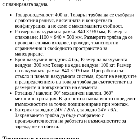
с планираната задача.
Товароподемност: 400 кг. Товарът трябва да се съобрази
с работния радиус, височината и конкретната
конфигурация, а не само с максималната стойност.
Размер на вакуумната рамка: 840 × 930 мм; Размер за
опаковане: 1100 × 940 × 500 мм. Размерите трябва да се
проверят спрямо входове, проходи, транспортни
ограничения и свободното пространство за
маневриране.
Брой вакуумни вендузи: 4 бр.; Размер на вакуумната
вендуза: 300 мм; Товар на една вендуза: 100 кг; Размер
на вакуумната рамка: 840 × 930 мм. При работа със
стъкло и панели вакуумната система, броят на вендузите
и разпределението на товара трябва да съответстват на
размерите и повърхността на елемента.
Ротация / наклон: 90° механичен наклон, 360°
механична ротация. Въртенето и накланянето определят
възможностите за точно позициониране при монтаж.
Батерия / зарядно: 24V / 20Ah, зарядно 24V / 6A.
Захранването трябва да бъде съобразено с
продължителността на работата и възможностите за
зареждане на обекта.
Технически характеристики