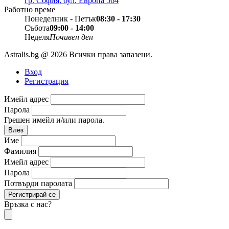
гр. София, бул. Европа 564
Работно време
Понеделник - Петък
08:30 - 17:30
Събота
09:00 - 14:00
Неделя
Почивен ден
Astralis.bg @ 2026 Всички права запазени.
Вход
Регистрация
Имейл адрес
Парола
Грешен имейл и/или парола.
Влез
Име
Фамилия
Имейл адрес
Парола
Потвърди паролата
Регистрирай се
Връзка с нас?