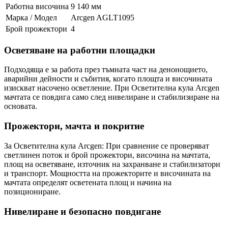
Работна височина
9 140 мм
Марка / Модел
Arcgen AGLT1095
Брой прожектори
4
Осветяване на работни площадки
Подходяща е за работа през тъмната част на денонощието,
аварийни дейности и събития, когато площта и височината
изискват насочено осветление. При Осветителна кула Arcgen
мачтата се повдига само след нивелиране и стабилизиране на
основата.
Прожектори, мачта и покритие
За Осветителна кула Arcgen: При сравнение се проверяват
светлинен поток и брой прожектори, височина на мачтата,
площ на осветяване, източник на захранване и стабилизатори
и транспорт. Мощността на прожекторите и височината на
мачтата определят осветената площ и начина на
позициониране.
Нивелиране и безопасно повдигане