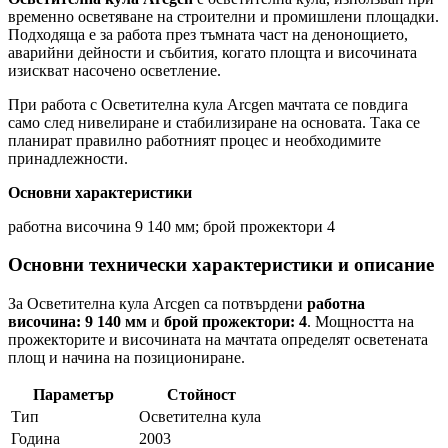
временно осветяване на строителни и промишлени площадки.
Подходяща е за работа през тъмната част на денонощието,
аварийни дейности и събития, когато площта и височината
изискват насочено осветление.
При работа с Осветителна кула Arcgen мачтата се повдига
само след нивелиране и стабилизиране на основата. Така се
планират правилно работният процес и необходимите
принадлежности.
Основни характеристики
работна височина 9 140 мм; брой прожектори 4
Основни технически характеристики и описание
За Осветителна кула Arcgen са потвърдени
работна
височина: 9 140 мм
и
брой прожектори: 4
. Мощността на
прожекторите и височината на мачтата определят осветената
площ и начина на позициониране.
Параметър
Стойност
Тип
Осветителна кула
Година
2003