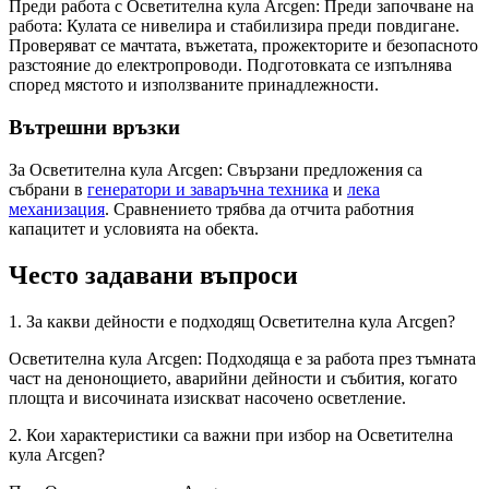
Преди работа с Осветителна кула Arcgen: Преди започване на
работа: Кулата се нивелира и стабилизира преди повдигане.
Проверяват се мачтата, въжетата, прожекторите и безопасното
разстояние до електропроводи. Подготовката се изпълнява
според мястото и използваните принадлежности.
Вътрешни връзки
За Осветителна кула Arcgen: Свързани предложения са
събрани в
генератори и заваръчна техника
и
лека
механизация
. Сравнението трябва да отчита работния
капацитет и условията на обекта.
Често задавани въпроси
1. За какви дейности е подходящ Осветителна кула Arcgen?
Осветителна кула Arcgen: Подходяща е за работа през тъмната
част на денонощието, аварийни дейности и събития, когато
площта и височината изискват насочено осветление.
2. Кои характеристики са важни при избор на Осветителна
кула Arcgen?