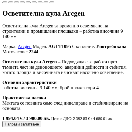
Осветителна кула Arcgen
Осветителна кула Arcgen за временно осветяване на
строителни и промишлени площадки – работна височина 9
140 мм
Марка:
Arcgen
Модел:
AGLT1095
Състояние:
Употребявана
Моточасове:
2244
Осветителна кула Arcgen
– Подходяща е за работа през
тъмната част на денонощието, аварийни дейности и събития,
когато площта и височината изискват насочено осветление.
Основни характеристики
работна височина 9 140 мм; брой прожектори 4
Практическа насока
Мачтата се повдига само след нивелиране и стабилизиране на
основата.
1 994.04 € / 3 900.00 лв.
Цена с ДДС: 2 392.85 € / 4 680.01 лв.
Направи запитване