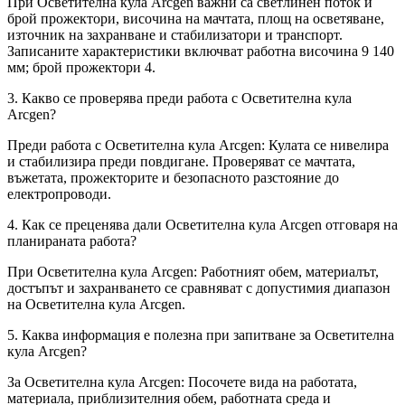
При Осветителна кула Arcgen важни са светлинен поток и
брой прожектори, височина на мачтата, площ на осветяване,
източник на захранване и стабилизатори и транспорт.
Записаните характеристики включват работна височина 9 140
мм; брой прожектори 4.
3. Какво се проверява преди работа с Осветителна кула
Arcgen?
Преди работа с Осветителна кула Arcgen: Кулата се нивелира
и стабилизира преди повдигане. Проверяват се мачтата,
въжетата, прожекторите и безопасното разстояние до
електропроводи.
4. Как се преценява дали Осветителна кула Arcgen отговаря на
планираната работа?
При Осветителна кула Arcgen: Работният обем, материалът,
достъпът и захранването се сравняват с допустимия диапазон
на Осветителна кула Arcgen.
5. Каква информация е полезна при запитване за Осветителна
кула Arcgen?
За Осветителна кула Arcgen: Посочете вида на работата,
материала, приблизителния обем, работната среда и