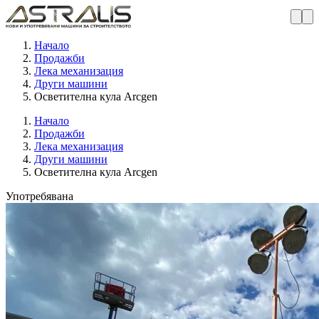
Начало
Продажби
Лека механизация
Други машини
Осветителна кула Arcgen
Начало
Продажби
Лека механизация
Други машини
Осветителна кула Arcgen
Употребявана