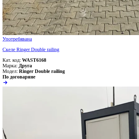
Употребявана
Скеле Ringer Double railing
Кат. код:
WAST6168
Марка:
Друга
Модел:
Ringer Double railing
По договаряне