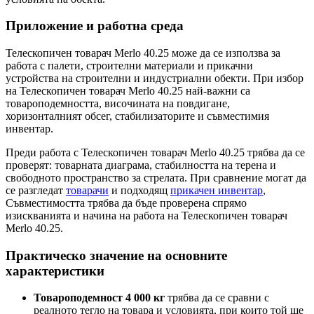
Приложение и работна среда
Телескопичен товарач Merlo 40.25 може да се използва за
работа с палети, строителни материали и прикачни
устройства на строителни и индустриални обекти. При избор
на Телескопичен товарач Merlo 40.25 най-важни са
товароподемността, височината на повдигане,
хоризонталният обсег, стабилизаторите и съвместимия
инвентар.
Преди работа с Телескопичен товарач Merlo 40.25 трябва да се
проверят: товарната диаграма, стабилността на терена и
свободното пространство за стрелата. При сравнение могат да
се разгледат
товарачи
и подходящ
прикачен инвентар
,
Съвместимостта трябва да бъде проверена спрямо
изискванията и начина на работа на Телескопичен товарач
Merlo 40.25.
Практическо значение на основните
характеристики
Товароподемност 4 000 кг
трябва да се сравни с
реалното тегло на товара и условията, при които той ще