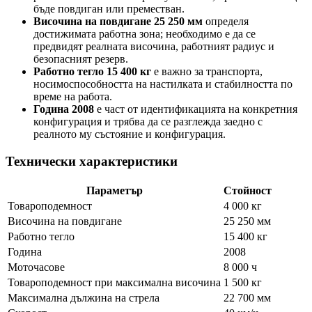
бъде повдиган или преместван.
Височина на повдигане 25 250 мм
определя
достижимата работна зона; необходимо е да се
предвидят реалната височина, работният радиус и
безопасният резерв.
Работно тегло 15 400 кг
е важно за транспорта,
носимоспособността на настилката и стабилността по
време на работа.
Година 2008
е част от идентификацията на конкретния
конфигурация и трябва да се разглежда заедно с
реалното му състояние и конфигурация.
Технически характеристики
Параметър
Стойност
Товароподемност
4 000 кг
Височина на повдигане
25 250 мм
Работно тегло
15 400 кг
Година
2008
Моточасове
8 000 ч
Товароподемност при максимална височина
1 500 кг
Максимална дължина на стрела
22 700 мм