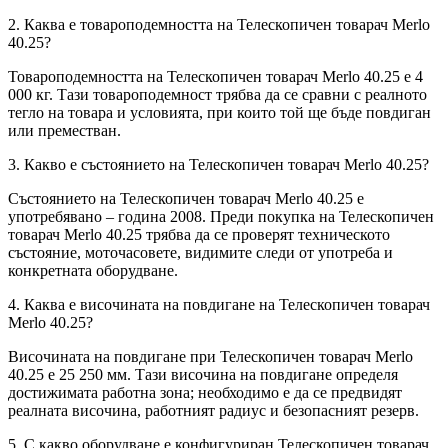
2. Каква е товароподемността на Телескопичен товарач Merlo
40.25?
Товароподемността на Телескопичен товарач Merlo 40.25 е 4
000 кг. Тази товароподемност трябва да се сравни с реалното
тегло на товара и условията, при които той ще бъде повдиган
или преместван.
3. Какво е състоянието на Телескопичен товарач Merlo 40.25?
Състоянието на Телескопичен товарач Merlo 40.25 е
употребявано – година 2008. Преди покупка на Телескопичен
товарач Merlo 40.25 трябва да се проверят техническото
състояние, моточасовете, видимите следи от употреба и
конкретната оборудване.
4. Каква е височината на повдигане на Телескопичен товарач
Merlo 40.25?
Височината на повдигане при Телескопичен товарач Merlo
40.25 е 25 250 мм. Тази височина на повдигане определя
достижимата работна зона; необходимо е да се предвидят
реалната височина, работният радиус и безопасният резерв.
5. С какво оборудване е конфигуриран Телескопичен товарач