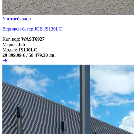
Употребявана
Верижен багер JCB JS130LC
Кат. код:
WAST6927
Марка:
Jcb
Модел:
JS130LC
29 899.99 € /
58 479.30 лв.