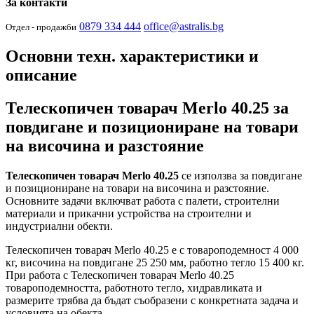
За контакти
0879 334 444
office@astralis.bg
Отдел - продажби
Основни техн. характеристики и
описание
Телескопичен товарач Merlo 40.25 за
повдигане и позициониране на товари
на височина и разстояние
Телескопичен товарач Merlo 40.25
се използва за повдигане
и позициониране на товари на височина и разстояние.
Основните задачи включват работа с палети, строителни
материали и прикачни устройства на строителни и
индустриални обекти.
Телескопичен товарач Merlo 40.25 е с товароподемност 4 000
кг, височина на повдигане 25 250 мм, работно тегло 15 400 кг.
При работа с Телескопичен товарач Merlo 40.25
товароподемността, работното тегло, хидравликата и
размерите трябва да бъдат съобразени с конкретната задача и
условията на обекта.