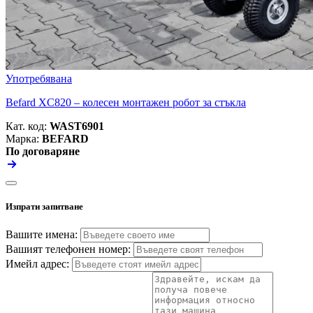
Употребявана
Befard XC820 – колесен монтажен робот за стъкла
Кат. код:
WAST6901
Марка:
BEFARD
По договаряне
Изпрати запитване
Вашите имена:
Вашият телефонен номер:
Имейл адрес: