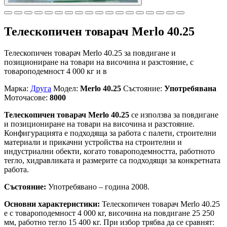
Телескопичен товарач Merlo 40.25
Телескопичен товарач Merlo 40.25 за повдигане и
позициониране на товари на височина и разстояние, с
товароподемност 4 000 кг и в
Марка:
Друга
Модел:
Merlo 40.25
Състояние:
Употребявана
Моточасове:
8000
Телескопичен товарач Merlo 40.25
се използва за повдигане
и позициониране на товари на височина и разстояние.
Конфигурацията е подходяща за работа с палети, строителни
материали и прикачни устройства на строителни и
индустриални обекти, когато товароподемността, работното
тегло, хидравликата и размерите са подходящи за конкретната
работа.
Състояние:
Употребявано – година 2008.
Основни характеристики:
Телескопичен товарач Merlo 40.25
е с товароподемност 4 000 кг, височина на повдигане 25 250
мм, работно тегло 15 400 кг. При избор трябва да се сравнят: